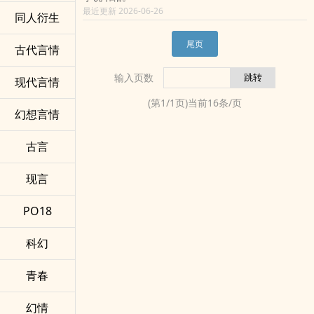
最近更新 2026-06-26
同人衍生
尾页
古代言情
输入页数
现代言情
(第
1
/
1
页)当前
16
条/页
幻想言情
古言
现言
PO18
科幻
青春
幻情