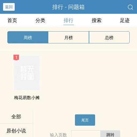
排行 - 问题箱
返回
首页
分类
排行
搜索
足迹
周榜
月榜
总榜
梅花易数小摊
全部
尾页
原创小说
输入页数