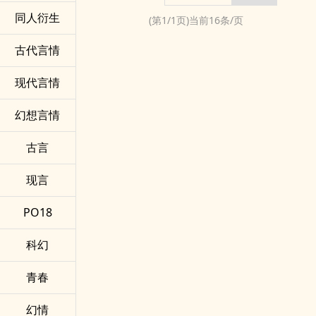
同人衍生
(第
1
/
1
页)当前
16
条/页
古代言情
现代言情
幻想言情
古言
现言
PO18
科幻
青春
幻情