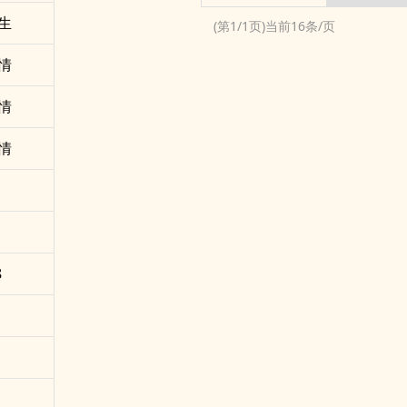
生
(第
1
/
1
页)当前
16
条/页
情
情
情
8