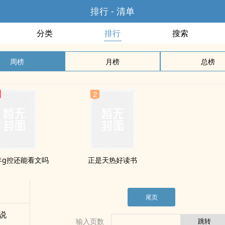
排行 - 清单
分类
排行
搜索
周榜
月榜
总榜
6年g控还能看文吗
正是天热好读书
尾页
说
输入页数