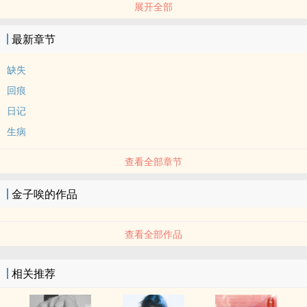
展开全部
这样的生活不很好吗？可一通电话打破了这一切，真正食物链顶端的
人登场了。
最新章节
她也渐渐得知金未央与于尤韩幼时的过往
唐软失去了眼睛与爱人分别长达两年，在金未央归来时两人因矛盾唐
缺失
软对她起了杀心
回痕
————————————
日记
【虐身】【残疾】【包含大量扇耳光欧打情节偏爱此类XP入坑】
生病
为什幺要写这种的？纯属满足自己性癖
文中主角超强体质永远打不死 而且必须上赶着找揍 找‌‌肏‎‍
查看全部章节
暴力万岁 暴力万岁
1V1现代虐心悲剧百合
金子唉的作品
查看全部作品
相关推荐