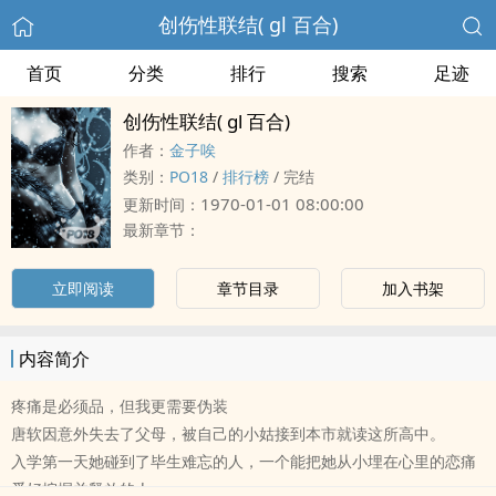
创伤性联结( gl 百合)
首页
分类
排行
搜索
足迹
创伤性联结( gl 百合)
作者：
金子唉
类别：
PO18
/
排行榜
/
完结
1970-01-01 08:00:00
更新时间：
最新章节：
立即阅读
章节目录
加入书架
内容简介
疼痛是必须品，但我更需要伪装
唐软因意外失去了父母，被自己的小姑接到本市就读这所高中。
入学第一天她碰到了毕生难忘的人，一个能把她从小埋在心里的恋痛
爱好挖掘并释放的人。