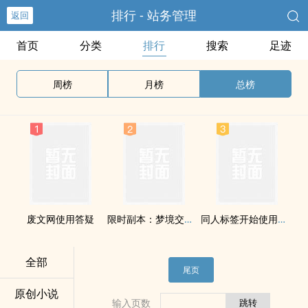
排行 - 站务管理
返回
首页
分类
排行
搜索
足迹
周榜
月榜
总榜
废文网使用答疑
限时副本：梦境交汇之地
同人标签开始使用并开放用户提名标签
全部
尾页
原创小说
输入页数