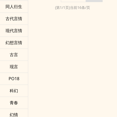
同人衍生
(第
1
/
1
页)当前
16
条/页
古代言情
现代言情
幻想言情
古言
现言
PO18
科幻
青春
幻情