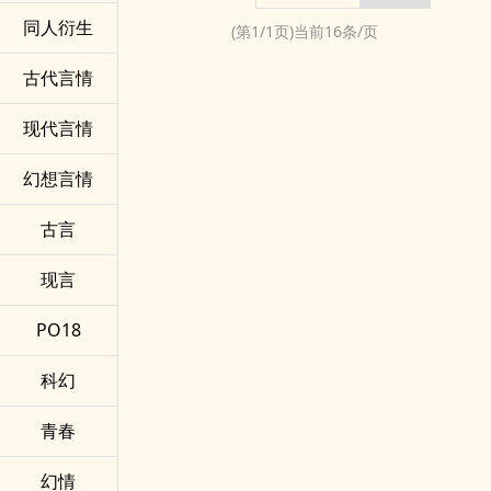
同人衍生
(第
1
/
1
页)当前
16
条/页
古代言情
现代言情
幻想言情
古言
现言
PO18
科幻
青春
幻情