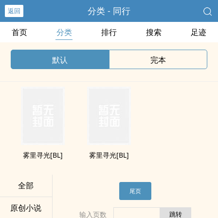
分类 - 同行
返回
首页
分类
排行
搜索
足迹
默认
完本
雾里寻光[BL]
雾里寻光[BL]
全部
尾页
原创小说
输入页数