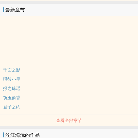
最新章节
千面之影
嘒彼小星
报之琼瑶
窃玉偷香
君子之约
查看全部章节
汶江海沅的作品