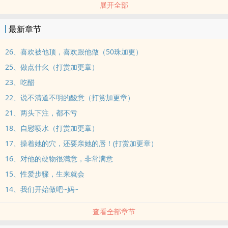
展开全部
这本书重新修，目的是测一下网站的流量，发现大不如以前，以前随
随便便能2000多收藏，近3000收，结果现在就200收不到，流量跌的
最新章节
有点离谱，没有编推也等于凉凉，至于编推的书，不可否认真的有不
错的书，但大部分都无眼直视，江湖不见
26、喜欢被他顶，喜欢跟他做（50珠加更）
‍高‎‎H‍BG现代年下‌‎肉‌文‎
25、做点什幺（打赏加更章）
23、吃醋
22、说不清道不明的酸意（打赏加更章）
21、两头下注，都不亏
18、‎自‌‍慰‌‍喷水（打赏加更章）
17、操着她的穴，还要亲她的唇！(打赏加更章）
16、对他的硬物很满意，非常满意
15、‌‍性‎爱‎步骤，生来就会
14、我们开始做吧~妈~
查看全部章节