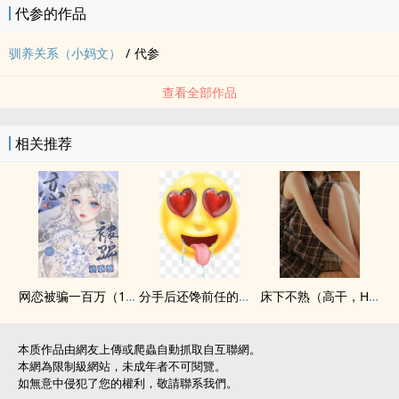
代参的作品
驯养关系（小妈文）
/
代参
查看全部作品
相关推荐
网恋被骗一百万（1V1,SC）
分手后还馋前任的身体（校园H）
床下不熟（高干，H）
本质作品由網友上傳或爬蟲自動抓取自互聯網。
本網為限制級網站，未成年者不可閱覽。
如無意中侵犯了您的權利，敬請聯系我們。