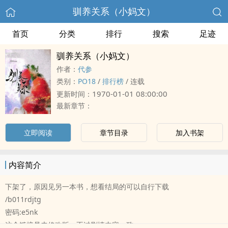
驯养关系（小妈文）
首页
分类
排行
搜索
足迹
驯养关系（小妈文）
作者：
代参
类别：
PO18
/
排行榜
/
连载
1970-01-01 08:00:00
更新时间：
最新章节：
立即阅读
章节目录
加入书架
内容简介
下架了，原因见另一本书，想看结局的可以自行下载
/b011rdjtg
密码:e5nk
这个链接是未修改版，不过剧情内容一致。