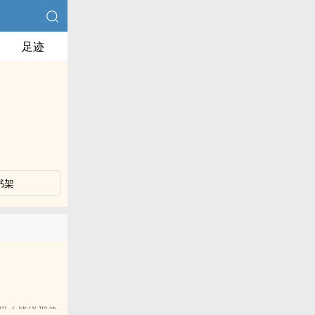
足迹
书架
世人皆说那傀