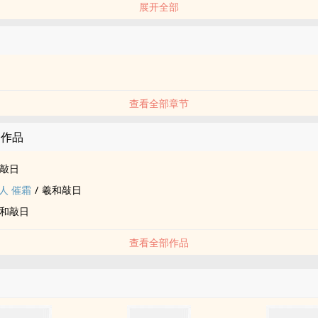
展开全部
庇佑姬家子弟。
松花》衍生文。勿盗文，发现盗文立即删除原文并投诉盗文。
查看全部章节
的作品
敲日
人‎‌ 催霜
/
羲和敲日
和敲日
查看全部作品