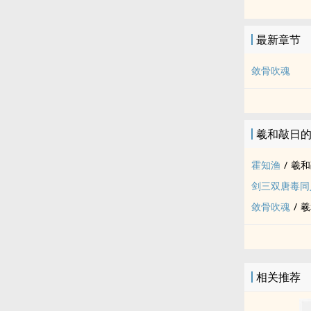
儡是菩萨，能
《鬼灯如漆点
最新章节
敛骨吹魂
羲和敲日
霍知渔
/
羲和
剑三双唐毒‍同‌‍‎
敛骨吹魂
/
羲
相关推荐