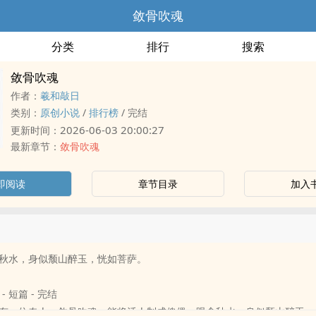
敛骨吹魂
分类
排行
搜索
敛骨吹魂
作者：
羲和敲日
类别：
原创小说
/
排行榜
/
完结
2026-06-03 20:00:27
更新时间：
最新章节：
敛骨吹魂
即阅读
章节目录
加入
秋水，身似颓山醉玉，恍如菩萨。
 - 短篇 - 完结
有一位奇人，敛骨吹魂，能将活人制成傀儡，眼含秋水，身似颓山醉玉，