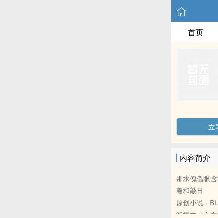
首页
立
内容简介
那水傀儡眼含
羲和敲日
原创小说 - BL
听闻丰水之东