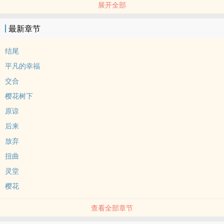
展开全部
------
她曾以为，
最新章节
只要足够深情，
总有一天能融化谢无妄心中的寒雪。
结尾
可后来才明白，
平凡的幸福
有些人的心里早已住进一个人，
交合
任凭旁人如何努力，
樱花树下
也无法取代。
成婚三年。
原谅
李芷薇守着靖王府，
后来
守着一个从未真正属于她的男人。
放弃
她看着他思念故人，
扭曲
看着他将所有温柔埋藏于过往。
灵堂
而她，
始终只是站在他的身后。
樱花
不争，不抢，也不敢奢求。
查看全部章节
直到那年春尽花落，
她终于累了。