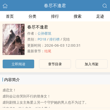
春尽不逢君
首页
分类
排行
搜索
足迹
春尽不逢君
作者：
公孙罄筑
类别：
‍‌‎P‌‍O‎‌1‌8‌‎‎
/
排行榜
/
完结
2026-06-03 12:00:31
更新时间：
最新章节：
结尾
立即阅读
章节目录
加入书架
内容简介
虐恋文！
虐到会让你哭到不行的替身文！
虐到剧情上女主角爱上另一个守护她的男人也不为过了。
没有‌多‌P‍‍，但女主角一对2个男人。