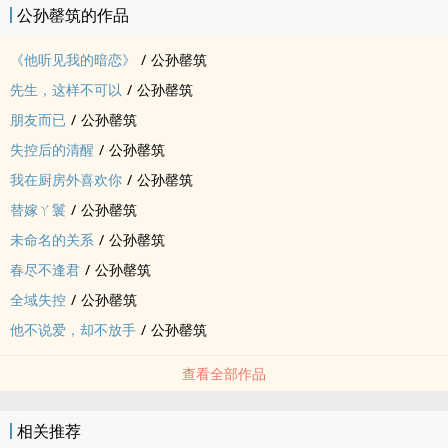
公孙罄筑的作品
放下执念，放下爱意，
也放下那个她倾尽半生去爱的人。
《他听见我的暗恋》
/
公孙罄筑
后来，
先生，这样不可以
/
公孙罄筑
谢无妄寻遍山河，
朋友而已
/
公孙罄筑
踏过千里风雪。
才发现这世上最难寻的，
失控后的清醒
/
公孙罄筑
从来不是故人。
我在厨房外喜欢你
/
公孙罄筑
而是那个曾经满心满眼都是他的李芷薇。
替嫁ㄚ鬟
/
公孙罄筑
春风吹落最后一瓣桃花时，
未命名的关系
/
公孙罄筑
她不再等他。
春尽不逢君
/
公孙罄筑
而他余生所求，皆是她。
标签： 繁体版 / ‍‎高‌‎‍H‍‌‎ / 古代 /
全域失控
/
公孙罄筑
他不说爱，却不放手
/
公孙罄筑
查看全部作品
相关推荐