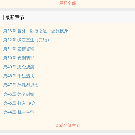
展开全部
年下
燕城霸总系列之二
最新章节
恨明月高悬不独照我 阴湿偏执拧巴 异国君主 楚伦·白如德（攻） X 明
月高悬个屁不是一直照着你吗 比格饲主军火商 英舒宜（受）
第53章 番外：以彼之道，还施彼身
【文案】
第52章 缘定三生（完结）
楚伦暗恋英舒宜多年，他忍、他等、他装无害。
第51章 爱情咨询
终于在父王去世、他成为新君那一夜，楚伦把英舒宜困在身下，强制
第50章 负荆请罪
占有。
英舒宜气得咬牙切齿。
第49章 思念成疾
他说不出口的是：我此行，本就是来问你，愿不愿意与我成婚。
第48章 千里追夫
后来，英舒宜看着他吃醋、发疯、跪在地上哭着道歉——
第47章 外耗型思念
他只想说：但凡当初你多问一句，也不至于搞成这样。
第46章 外交封锁
暗恋 | 强制爱 | 错位 | 先婚后爱 | 和外国人谈恋爱 | 伪舅甥
第45章 打入“冷宫”
双洁，很单纯的两人恋爱
第44章 机中生危
查看全部章节