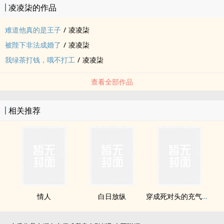
凌凌柒的作品
难道他真的是王子
/
凌凌柒
被陛下非法成婚了
/
凌凌柒
我绿茶打钱，哦不打工
/
凌凌柒
查看全部作品
相关推荐
情人
白日放纵
穿成死对头的充气娃娃