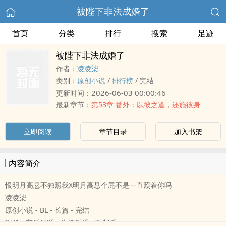
被陛下非法成婚了
首页
分类
排行
搜索
足迹
被陛下非法成婚了
作者：
凌凌柒
类别：
原创小说
/
排行榜
/
完结
2026-06-03 00:00:46
更新时间：
最新章节：
第53章 番外：以彼之道，还施彼身
立即阅读
章节目录
加入书架
内容简介
恨明月高悬不独照我X明月高悬个屁不是一直照着你吗
凌凌柒
原创小说 - BL - 长篇 - 完结
现代 - 宫廷侯爵 - 先婚后爱 - 强制爱