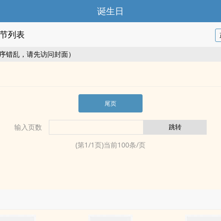
诞生日
节列表
序错乱，请先访问封面）
尾页
输入页数
(第
1
/
1
页)当前
100
条/页