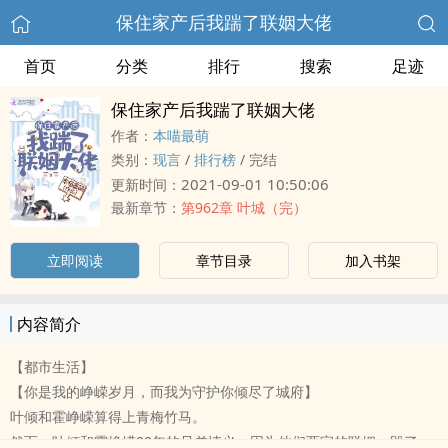
保住家产后我踹了联姻大佬
首页
分类
排行
搜索
足迹
保住家产后我踹了联姻大佬
作者：
本喵最萌
类别：
现言
/
排行榜
/
完结
2021-09-01 10:50:06
更新时间：
最新章节：
第962章 叶城（完）
立即阅读
章节目录
加入书架
内容简介
【都市生活】
【你是我的峥嵘岁月，而我为守护你倾尽了城府】
叶倾和霍峥嵘算得上青梅竹马。
然而，叶倾和霍峥嵘22年的兄弟情义，因为他们两家的联姻，毁了。