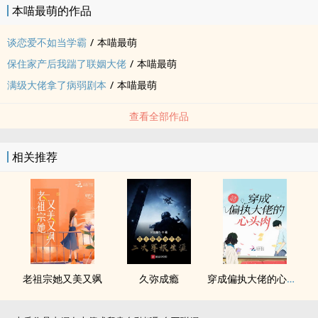
本喵最萌的作品
谈恋爱不如当学霸
/
本喵最萌
保住家产后我踹了联姻大佬
/
本喵最萌
满级大佬拿了病弱剧本
/
本喵最萌
查看全部作品
相关推荐
老祖宗她又美又飒
久弥成瘾
穿成偏执大佬的心头肉