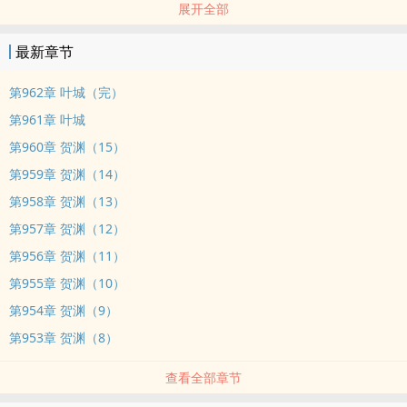
展开全部
霍峥嵘在结婚前跟叶倾说：“你家里的难关我可以帮，这个婚我们不
结。”
最新章节
叶倾拒绝了。
霍峥嵘说，那他们过往的兄弟情义，就这样算了。
第962章 叶城（完）
叶倾勾着明艳的红唇，道：“算了就算了，反正老娘也不稀罕当你兄
第961章 叶城
弟。”
第960章 贺渊（15）
老娘馋的是你的身子。
第959章 贺渊（14）
所有人都以为叶倾贪的是霍家的钱。
包括霍峥嵘自己都以为她是骗婚的。
第958章 贺渊（13）
后来叶家的难关度过了，家产保住了，叶倾觉得这样下去没意思，于
第957章 贺渊（12）
是拍拍屁股走了人。
第956章 贺渊（11）
霍峥嵘就这样，没了兄弟也没了老婆。
第955章 贺渊（10）
他后知后觉，发现自己有点亏。
第954章 贺渊（9）
第953章 贺渊（8）
查看全部章节