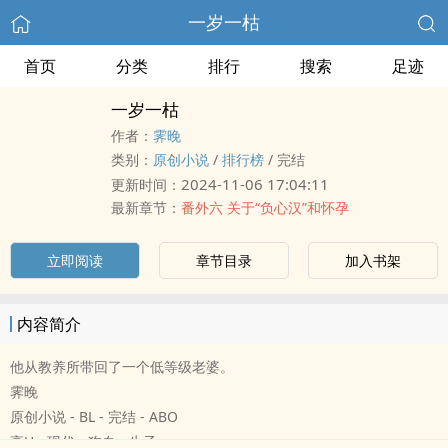
一岁一枯
首页
分类
排行
搜索
足迹
一岁一枯
作者：
霁晚
类别：
原创小说
/
排行榜
/
完结
2024-11-06 17:04:11
更新时间：
最新章节：
番外六 关于“负心汉”和怀孕
立即阅读
章节目录
加入书架
内容简介
他从教养所带回了一个低等级老婆。
霁晚
原创小说 - BL - 完结 - ABO
‍‌高‍H‌‎ - 现代 - 狗血 - 生子