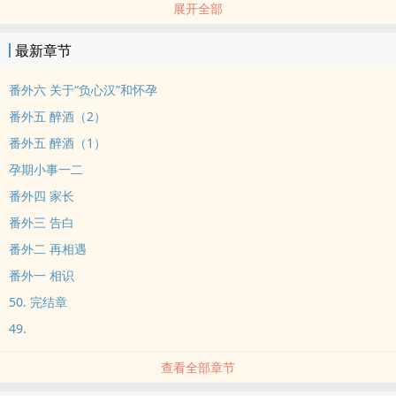
展开全部
长篇
不用推文，也不要传播，谢谢喜欢！
最新章节
钢铁直男骄傲攻 x 甜软娇萌可怜受
仲岁被催生小孩的第三年。
番外六 关于“负心汉”和怀孕
在匹配系统里找到了和自己99.99%顶配的小玩意。
番外五 醉酒（2）
但匹配系统一定是出错了！S级怎幺会跟C级匹配！
番外五 醉酒（1）
他出于私心，只好把见不得人的小‍‎美‍人‎关进了地下室圈养。
孕期小事一二
……
论S级直攻如何放下骄傲接受一个普通人？
番外四 家长
论老婆为什幺会越来越香？
番外三 告白
这应该是个见不得光的秘密。
番外二 再相遇
仲岁x木荣
番外一 相识
工具人出现的副cp：温柔帅军医林逸品x温柔大‍‎美‍人‎春识
50. 完结章
正文简单做了修改，可能与网络盗版有出入，自行斟酌。
没有AO平权，不喜欢早日退出，谢谢，大家互不为难。
49.
查看全部章节