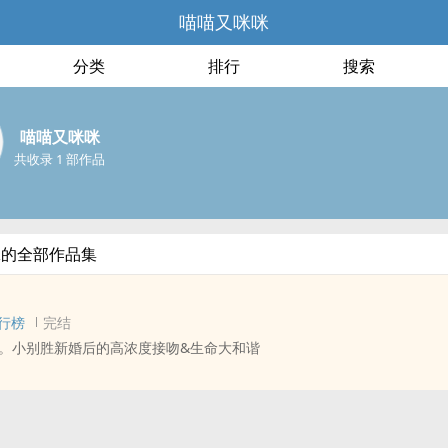
喵喵又咪咪
分类
排行
搜索
喵喵又咪咪
共收录 1 部作品
咪的全部作品集
行榜
完结
。小别胜新婚后的高浓度接吻&生命大和谐
‍同‌‍人‍衍生 - 小说‍‍同‌‍人‍ - BL - 短篇
- 荤素均衡 - 原作向