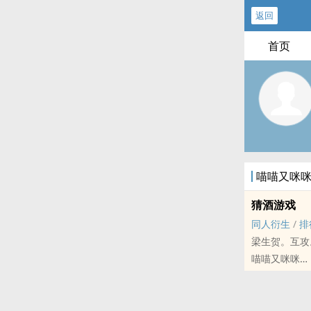
返回
首页
喵喵又咪
猜酒游戏
‍‍同‌‍人‍衍生
/
排
梁生贺。互攻
喵喵又咪咪
台风眼 - 喆烨喆 ‍
完结 - 互攻 