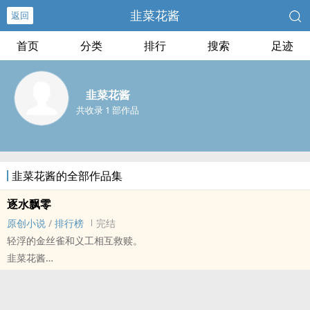
韭菜花酱
返回
首页
分类
排行
搜索
足迹
韭菜花酱
共收录 1 部作品
韭菜花酱的全部作品集
逐水飘零
原创小说
/
排行榜
完结
轻浮的金丝雀和义工相互救赎。
韭菜花酱
原创小说 - BL - 长篇 - 完结
现代 - 三观不正 - ABO - NP
大长篇