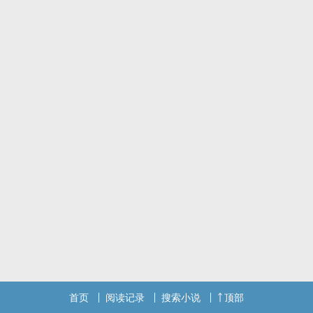
预警：非双洁；狗血；换攻。
主cp：李清棠×宋爻
宋爻：天性轻浮的Omega，如杨花浮萍般逐水飘零，低自尊；
李清棠：内核稳定的Alpha，从事具有争议性的义工服务。
关月华：试图追妻却找不到火葬场的Alpha。
首页
阅读记录
搜索小说
顶部