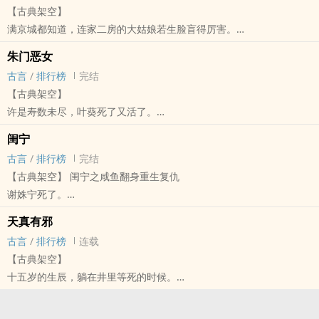
【古典架空】
“抓住这只手，你就可以活命。”
满京城都知道，连家二房的大姑娘若生脸盲得厉害。
“活你个大头鬼啊。”
今儿梳个堕马髻她认得你，赶明儿另梳个，她就记不得了。
做人真他娘一点意思也没有……
朱门恶女
但有一位，即便裹成熊，她也总一眼就能分辨。
古言
/
排行榜
完结
因为他们初见于彼此最狼狈不堪的时候，却重逢于最好的年华……
【古典架空】
许是寿数未尽，叶葵死了又活了。
活到了陌生时空，成了锦绣朱门里的姑娘。
闺宁
可朱门里的人呀，只想要她的命。
古言
/
排行榜
完结
她思来想去，没有办法。
【古典架空】 闺宁之咸鱼翻身重生复仇
今儿个不打你们一顿，是不知道“清醒”两字怎幺写了。
谢姝宁死了。
同幼子一道死在了阳春三月里。
天真有邪
可眼一睁，她却回到了随母初次入京之时。天上白茫茫，路上雪皑
古言
/
排行榜
连载
皑，年幼的她被前世郁郁而终的母亲，和早夭的兄长一左一右护在中
【古典架空】
间。
十五岁的生辰，躺在井里等死的时候。
身下马车摇摇晃晃，正载着他们往她昔日噩梦驶去……
唐宁看见了一只狐狸精。
毛茸茸的耳朵，毛茸茸的大尾巴，却是个衣衫褴褛的美貌少年郎。