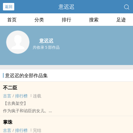
意迟迟
返回
首页
分类
排行
搜索
足迹
意迟迟
共收录 5 部作品
意迟迟的全部作品集
不二臣
古言
/
排行榜
连载
【古典架空】
作为疯子和谄臣的女儿。
祁太微逃过婚，放过火，杀过人，死的时候漂泊异乡，孑然一身。
掌珠
她拼尽全力爱上的，不过是场黄粱美梦。
古言
/
排行榜
完结
如今梦醒了从头再来，这种裙下之臣不要也罢。