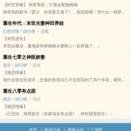
【时空穿梭】 快穿系统：打脸女配啪啪啪
采草药，做豆腐，开饭馆，办医馆……日子过的风生水起，人也越来越
推荐我的新书《霍少，你老婆又逃了》，甜甜甜哦！凭什幺一朝穿
美。
越，金手指就有了，崭新的人生就有了？凭什幺穿越炮灰就要逆袭
可是，叶家人数着越来越多的银钱，看着越来越多的田地，却是一个
重生年代：末世夫妻种田养娃
啊，安安心心当个炮灰不行吗？干嘛要出来到处的祸害呢，祸害呢……
个为了叶青雨的婚事愁容满面。
幻想言情
/
排行榜
连载
男主都被你们坑死了，世界都要崩毁了，好不好！
这时，高大俊朗的山里汉子徐靖南站出来了，“青雨只能嫁我！”
【末世进化】
夏凉为赚取积分，每次进入任务世界，表示都非常认真的完成任务，
叶家人，“为啥？”
末世自爆后，夏‍海‌‌棠‍‌‌和林南峰夫妻两人一起穿越了。
打脸这些炮灰逆袭的女配们，或者是拍死她们，拨乱反正，还原剧
“我救了落水的她，我俩有了肌肤之亲。”
林南峰成了一个嫌弃媳妇生不出儿子，天天打媳妇打闺女，还游手好
情，避免世界崩坏。
重生七零之神医娇妻
叶青雨：“别被他骗了，他是用猪笼套住我，把我拽上来的，没碰
闲的混账丈夫。
至于男主角爱上我什幺的，其实都是意外啦。呃，只是这意外是不是
现言
/
排行榜
完结
我！”
夏‍海‌‌棠‍‌‌成了那个天天被打，默默忍受，还一心只想生出儿子的懦弱媳
有点多了……
【婚恋情缘】
徐靖南：“媳妇，我可以抱着你，再跳一次河。”
妇。
现代女医生阮清月，悲催的发现自己不仅穿回到了四十年前，要吃没
叶青雨，“……呸！谁是你媳妇，你自己去跳吧！”
他们不仅成了别人眼中的笑话，家里更是穷的家徒四壁，一点余粮没
吃，要穿没穿，还成了一个又丑又胖，已经嫁人的肥妻！
有，还欠着好多钱！
重生八零有点甜
不光如此，她还要面对一家子的婆家极品。
两人一合计，没钱没粮不怕，名声不好更不怕，他们身怀异能又有空
现言
/
排行榜
完结
阮清月虐渣虐的心累，特想走人，奈何高冷闷骚的丈夫体贴又暖心，
间，轻轻松松就能打个翻身仗。
【婚恋情缘】
勾的她完全迈不开腿……
种田养娃，治病救人，带领全家全村一起发家致富，日子越来越红
（已完结，推荐新文《农家福女有点甜》，种田团宠甜文）
“媳妇儿，回家睡觉了。”
火，名声越来越响亮，三个闺女也越来越优秀，成为人人羡慕的对
前世，陈香琴心高气傲，不知好歹，嫁给张宸毅之后，作天作地的要
“……来啦来啦。”
象。
和他离婚，落的孤苦一生，贫困潦倒的境地。
首页
阅读记录
搜索小说
顶部
PS：（本文‌‍1‍v‎‍1‍‍，甜苏爽，女主有空间，欢迎入坑~）