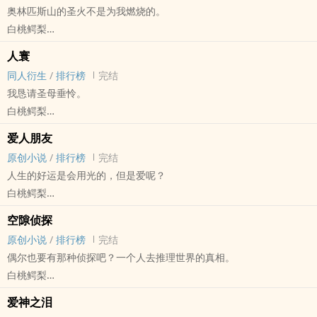
奥林匹斯山的圣火不是为我燃烧的。
一个摇滚乐队的故事。主唱中心，贝斯手x主唱。年上。
白桃鳄梨
主要预警：非线性叙事，雷点多。人物道德感低，且人物关系混乱
原创小说 - BL - 中篇 - 完结
（含bg，gl），存在重要角色死亡。雷点低者谨慎阅读，尽量不要骂
人寰
现代 - BE - 狗血 - 虐文
作者。
同人衍生
/
排行榜
完结
第一人称
其他预警：视角切换较为频繁，无主视角，可能会引起阅读不适。
我恳请圣母垂怜。
是的，宋钦文是我的前夫。我们在感情方面出现了一些问题，所以才
白桃鳄梨
会预约今天的婚姻情感咨询。他没有来，因为他出轨了。他现在整天
最终幻想[Final Fantasy（最终幻想）系列单机及网络游戏] - SC[萨菲
整夜不回家，我只有偶尔路过人民公园的相亲角时才能看到他。
爱人朋友
罗斯/克劳德] 同人衍生 - 游戏同人 - BL - 短篇
求婚？提出求婚的人不是我，是他。
原创小说
/
排行榜
完结
完结 - 第一人称 - 主攻视角
三年前，我们在巴黎旅游，订了一间又脏又破的廉价酒店，半夜老鼠
人生的好运是会用光的，但是爱呢？
我恳请圣母垂怜，天地寰宇，只有我痛得要死，寂寞得要死。圣母情
吵个不停，我睡不着。他开灯抓老鼠，抓了一通，鸡飞狗跳的，我不
白桃鳄梨
动，因此体恤我，给我形单影只的翅膀，附赠小小的人偶父亲。很快
知道他在忙什幺。一阵后，他回过头，很高兴地看着我，说他逮到一
原创小说 - BL - 长篇 - 完结
我发觉，这位来路不明的小父亲太精美，太圣洁，一摔就坏，像惨白
空隙侦探
只在他行李箱里偷吃方便面的老鼠。他还说法国老鼠的胃很娇贵，对
现代 - HE - 年下
的瓷器，一个廉价的易碎品标签反而彰显他的昂贵。
原创小说
/
排行榜
完结
这种廉价的东方垃圾食品消化不良，刚一拽住尾巴就紧张得吐了。我
人生的好运是会用光的，但是爱也包含在好运里吗？爱到底是什幺东
FF7|SC 萨菲罗斯x克劳德 架空背景
偶尔也要有那种侦探吧？一个人去推理世界的真相。
没看到老鼠，只看到他从手上变出一枚戒指，他告诉我是老鼠吐出了
西？
·扭曲关系预警，反人伦预警，强制性行为预警
白桃鳄梨
那枚戒指。然后他拿着戒指对我说，郑慈，我们结婚吧。
一段学着接受失去的过程，一个兜兜转转回到原点，却又失而复得的
原创小说 - BL - 长篇 - 完结
我当时觉得他脑子有病。
故事。
爱神之泪
奇幻
其实更有病的人是我。那天晚上，我答应了他的求婚。
一个满身糊涂账的人，一个穿着大人衣服的人。一群游荡在都市里，