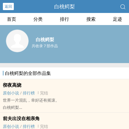
白桃鳄梨
返回
首页
分类
排行
搜索
足迹
白桃鳄梨
共收录 7 部作品
白桃鳄梨的全部作品集
彻夜高烧
原创小说
/
排行榜
完结
世界一片混乱，幸好还有摇滚。
白桃鳄梨
原创小说 - BL - 中篇 - 完结
前夫出没在相亲角
现代 - 多重视角
原创小说
/
排行榜
完结
“我存在我存在我存在。”——西尔维亚·普拉斯