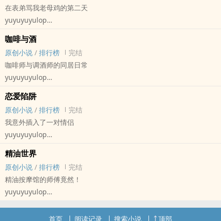
在表弟骂我老母鸡的第二天
好哥们说，“像，你是我许哥。”
yuyuyuyulop
“那校霸是不是都会找学霸补课？”许盐皱着眉头翻阅着手机里刚下的
原创小说 - BL - 短篇 - 完结
小说。
咖啡与酒
第一人称 - 虫族 - 三观不正 - 重口
“会吗？”好哥们歪头认真思考，“会吧。”
原创小说
/
排行榜
完结
小甜饼
“行。”
咖啡师与调酒师的同居日常
接着我意识到这是颗卵
小说太长，许盐关闭小说，开始属于他的校霸x学霸道路。
yuyuyuyulop
然后谁知道结果不大理想，反过来了。
原创小说 - BL - 短篇 - 完结
恋爱陷阱
小甜饼 - 轻松 - 室友 - 日常
原创小说
/
排行榜
完结
‌1‍‍‎v‎‍1‍‌‍
我意外插入了一对情侣
yuyuyuyulop
原创小说 - BL - 完结 - 第一人称
精油世界
‍‌高‌‎H‌‍‎ - 现代 - NP - 互攻
原创小说
/
排行榜
完结
中篇
精油按摩馆的师傅竟然！
yuyuyuyulop
原创小说 - BL - 短篇 - 完结
HE - ‍‌高‌‎H‌‍‎ - 现代 - 轻松
首页
阅读记录
搜索小说
顶部