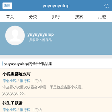
yuyuyuyulop
返回
首页
分类
排行
搜索
足迹
yuyuyuyulop
共收录 5 部作品
yuyuyuyulop的全部作品集
小说里都这幺写
原创小说
/
排行榜
完结
许盐看小说里说校霸会x学霸，于是他想当那个校霸。
yuyuyuyulop
原创小说 - BL - 完结 - HE
我生了颗蛋
轻松 - 小甜饼 - 校园 - 中篇
原创小说
/
排行榜
完结
许盐问他好哥们，“你看我像校霸吗？”