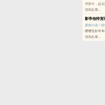
书穿今，起点
表面高冷学者
清风乱窜
不正经搞笑文
原创小说 - BL
影帝他恃宠
小甜饼 - 轻松
原创小说
/
排
反派难养
嘤嘤怪影帝卑
清风乱窜
原创小说 - BL
小甜饼 - 主攻视角 - 
受是调查记者