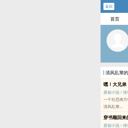
返回
首页
清风乱窜
嘿！大兄弟
原创小说
/
排
一个社恐南方
清风乱窜
原创小说 - BL
穿书顺回来
喜剧 - 小甜饼 
原创小说
/
排
双双掉马，两