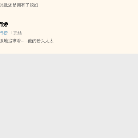
憨批还是拥有了媳妇
日常东北小伙攻 X 线下毛趴趴线上毛炸炸受
学
 - 短篇 - 完结
而矫
 - 受宠攻
行榜
完结
微地追求着……他的粉头太太
 - 短篇 - 完结
暧昧 - ‍‎1‌‎v‍‎1‍‍‌
，一个如今已经消失的群体