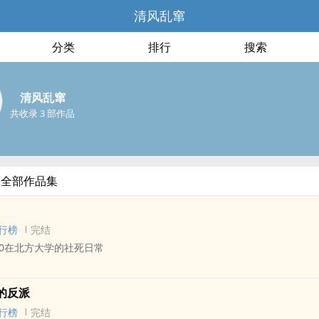
清风乱窜
分类
排行
搜索
清风乱窜
共收录 3 部作品
的全部作品集
行榜
完结
0在北方大学的社死日常
 - 中篇 - 完结
的反派
- 谐趣
行榜
完结
个大兄弟的四角恋