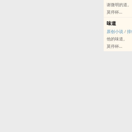
谢微明的道。
莫停杯
原创小说 - 玄幻
味道
完结 - 正剧 - 
原创小说
/
排
他的味道。
莫停杯
原创小说 - BL
正剧 - 现代 -
天作之合