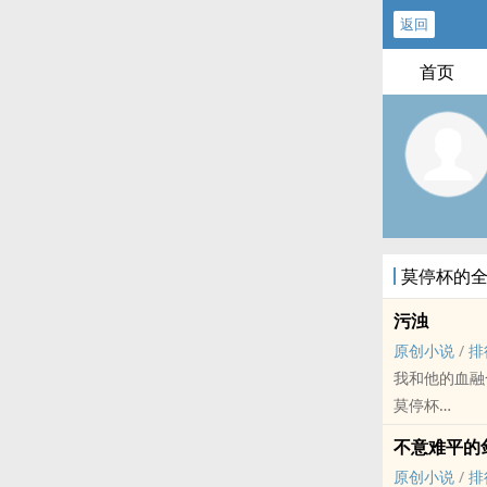
返回
首页
莫停杯的
污浊
原创小说
/
排
我和他的血融
莫停杯
原创小说 - BL
不意难平的
正剧 - OE - 
原创小说
/
排