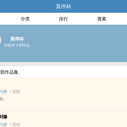
莫停杯
分类
排行
搜索
莫停杯
共收录 3 部作品
全部作品集
行榜
完结
合。
 - 短篇 - 完结
剑修
暗黑
行榜
完结