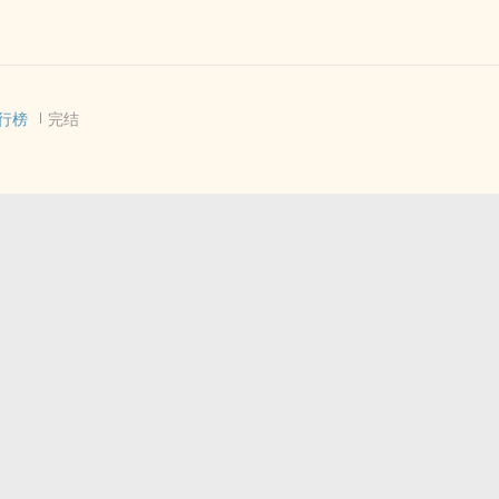
 - 无CP - 大纲
古代 - OE
行榜
完结
 - 短篇 - 完结
 HE - 第三人称