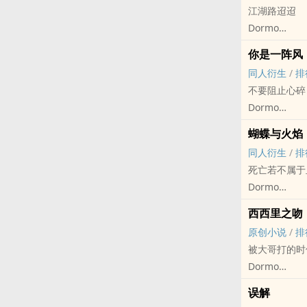
江湖路迢迢
我永远永远不
Dormo
我和他在那里
原创小说 - 古代
共渡过好时光
你是一阵风
完结 - 正剧 -
那是一个好地
‍同‌人‌‍‎衍生
/
排
你是白马侠客
高山青青流水
不要阻止心碎
暂时是只有这
陪伴着我们俩
Dormo
初恋的滋味那
红弦俱乐部 - Bran
蝴蝶与火焰
怎不教人向往
完结 - 赛博朋
‍同‌人‌‍‎衍生
/
排
——邓丽君《
一个红弦俱乐
死亡若不属于
Dormo
Hades[Hade
西西里之吻
BL - 短篇 - 完
原创小说
/
排
轻松
被大哥打的时
Thanatos
Dormo
我喜欢看坠入
原创小说 - BL
误解
现代 - HE -