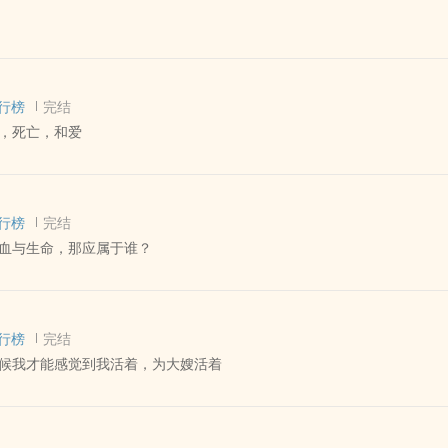
能忘
定下了情
 - BL - 短篇
 武侠
方
行榜
完结
，我是五陵少年。
长
，死亡，和爱
个小短篇，以后可能扩充设定写故事。
幺甜
deis/Donovan (The Red Strings Club) ‍同‌人‌‍‎衍生 - 游戏‍同‌人‌‍‎ - BL 
”
克 - 反乌托邦 - 科幻
行榜
完结
初恋的地方》
部的小安利。
血与生命，那应属于谁？
s] - Thanzag[Thanatos（塔纳托斯）/Zagreus（扎格列欧斯）] ‍同‌人‌‍‎衍生 -
结 - HE
行榜
完结
候我才能感觉到我活着，为大嫂活着
视角的爱情故事
爱河的过程
 - 短篇 - 完结
 第三人称 - 黑道