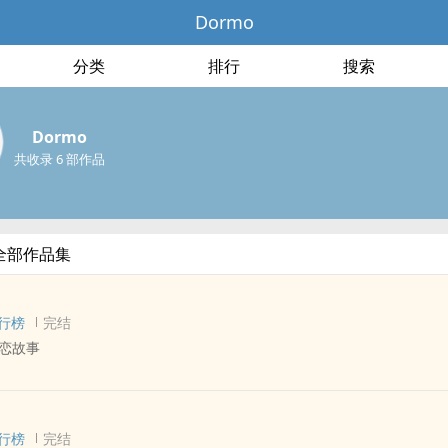
Dormo
分类
排行
搜索
Dormo
共收录 6 部作品
的全部作品集
行榜
完结
恋故事
 - 短篇 - 完结
行榜
完结
个地方