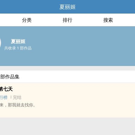
夏丽姬
分类
排行
搜索
夏丽姬
共收录 1 部作品
全部作品集
第七天
行榜
完结
来，那我就去找你。
向未知 - 短篇 - 完结
 虐文
许狗血。