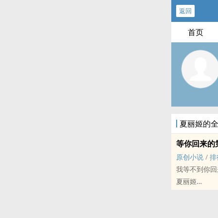
返回
首页
夏丽姬的
等你回来的
原创小说
/
排
我等不到你回
夏丽姬
原创小说 - 性
悲剧 - 现代 -
一时脑洞，或