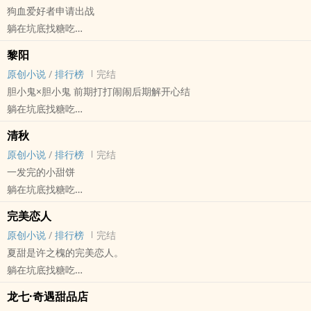
狗血爱好者申请出战
因为某常见原因（咕咕咕）所以出来的只有短篇了。
躺在坑底找糖吃
原创小说 - BL - 短篇 - 完结
黎阳
现代 - 天作之合 - 互攻
原创小说
/
排行榜
完结
狗血夫夫的日常。
胆小鬼×胆小鬼 前期打打闹闹后期解开心结
——————分割线——————
躺在坑底找糖吃
朋友！要糖果还是刀片？
原创小说 - BL - 完结 - HE
根据真实看文感受，在文下评论“塞糖果”or“递刀片”，即可参与娱乐玩
清秋
现代 - 日常 - 灵异 - 互攻
法！
原创小说
/
排行榜
完结
中篇
更多精彩内容，详见相关活动贴哟：活动链接
一发完的小甜饼
躺在坑底找糖吃
原创小说 - BL - 短篇 - 完结
完美恋人
HE - 小甜饼 - 玄幻 - 互攻
原创小说
/
排行榜
完结
略微小心机的温和师兄x性子别扭的沉默师弟
夏甜是许之槐的完美恋人。
躺在坑底找糖吃
原创小说 - 现代 - GL - 短篇
龙七·奇遇甜品店
完结 - 因缘邂逅 - 第九期征集