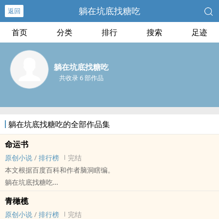
躺在坑底找糖吃
返回
首页
分类
排行
搜索
足迹
躺在坑底找糖吃
共收录 6 部作品
躺在坑底找糖吃的全部作品集
命运书
原创小说
/
排行榜
完结
本文根据百度百科和作者脑洞瞎编。
躺在坑底找糖吃
原创小说 - BL - 中篇 - 完结
青橄榄
BE - 西方 - 日常 - 互攻
原创小说
/
排行榜
完结
炽天使们（主要是我一直想磕的路西法和米迦勒）的爱恨情仇。