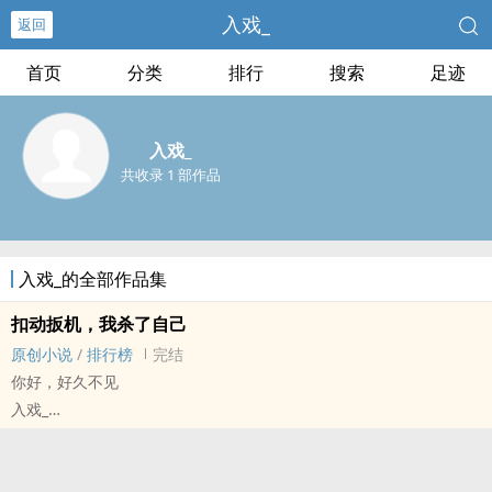
入戏_
返回
首页
分类
排行
搜索
足迹
入戏_
共收录 1 部作品
入戏_的全部作品集
扣动扳机，我杀了自己
原创小说
/
排行榜
完结
你好，好久不见
入戏_
原创小说 - BL - 大纲 - 完结
未来 - 第五期征集