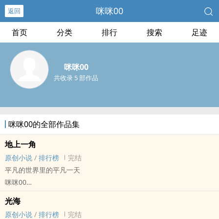
咪咪00
返回
首页
分类
排行
搜索
足迹
咪咪00
共收录 5 部作品
咪咪00的全部作品集
地上一角
原创小说
/
排行榜
完结
平凡的世界里的平凡一天
咪咪00
原创小说 - 无CP - 短篇 - 完结
光海
OE - 现代 - 现实主义 - 校园
原创小说
/
排行榜
完结
是不被珍视才内向还是内向才不被珍视呢