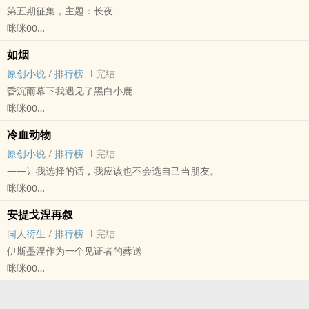
第五期征集，主题：长夜
咪咪00
原创小说 - 无CP - 短篇 - 完结
如烟
第五期征集
原创小说
/
排行榜
完结
不要温和地走入那良夜
昏沉雨幕下我遇见了黑白小鹿
咪咪00
原创小说 - 无CP - 短篇 - 完结
冷血动物
现代 - OE - 致郁
原创小说
/
排行榜
完结
——让我选择的话，我应该也不会选自己当朋友。
咪咪00
原创小说 - 无CP - 短篇 - 完结
安提戈涅再叙
现代 - 校园 - 日常 - 第六期征集
同人衍生
/
排行榜
完结
伊斯墨涅作为一个见证者的葬送
咪咪00
安提戈涅 - 无CP 同人衍生 - 无CP - 短篇 - 完结
OE - 第二人称 - 全年龄 - 原作向