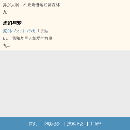
异乡人啊，不要走进这迷雾森林
马甲就不脱了，随便看看x
九
原创小说 - 无CP - 短篇 - 完结
虚幻与梦
奇幻
原创小说
/
排行榜
完结
意外闯入迷雾森林者皆为异乡人。
BE，我和梦里人相爱的故事
而异乡人将永远出不去迷雾森林。
九
灵感来源：枕边童话，异乡人主题的作业
原创小说 - 现代 - BG - 大纲
完结
首页
阅读记录
搜索小说
顶部