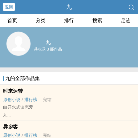
九
返回
首页
分类
排行
搜索
足迹
九
共收录 3 部作品
九的全部作品集
时来运转
原创小说
/
排行榜
完结
白开水式谈恋爱
九
原创小说 - BL - 短篇 - 完结
异乡客
HE - 小甜饼 - 日常 - ‎1‍‎‎v‍1‌‌‎
原创小说
/
排行榜
完结
黑历史，当时匆匆写完，很多细节没磨到位