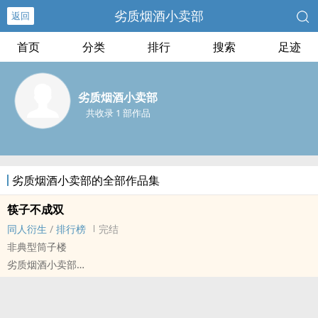
劣质烟酒小卖部
返回
首页
分类
排行
搜索
足迹
劣质烟酒小卖部
共收录 1 部作品
劣质烟酒小卖部的全部作品集
筷子不成双
同人衍生
/
排行榜
完结
非典型筒子楼
劣质烟酒小卖部
与爱同居[与爱同居（真爱墨菲定律）] - mewgulf[Mew Suppasit
Jongchevat/Gulf Kanawut Traipipattanapong] 同人衍生 - BL
短篇 - 完结 - 中篇