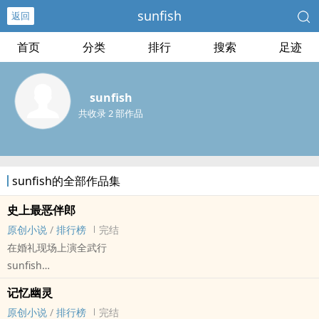
sunfish
返回
首页
分类
排行
搜索
足迹
sunfish
共收录 2 部作品
sunfish的全部作品集
史上最恶伴郎
原创小说
/
排行榜
完结
在婚礼现场上演全武行
sunfish
原创小说 - 性向未知 - 短篇 - 完结
记忆幽灵
轻松 - 架空世界 - 竞技体育
原创小说
/
排行榜
完结
当今社会，结婚不仅是两个个体的结合，更是两个家庭的联姻；它不