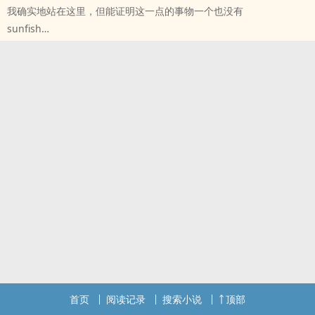
我确实地站在这里，但能证明这一点的事物一个也没有
但关乎情感，更关乎财产。在这段关系中，占据上风者坐拥财富、话
sunfish
语权，更将下一代牢牢把持手中；而落败者往往下场难堪，轻则净身
原创小说 - 性向未知 - 短篇 - 完结
出户，重则一命呜呼！
OE - 悬疑 - 科幻
这是一场没有硝烟的战争。
陈觉忽然想起一个不存在的人。
而婚礼上职业伴郎、伴娘间展开的比赛，就是这场战争的前哨战！
出问题的是他，还是这个世界？
首页
阅读记录
搜索小说
顶部