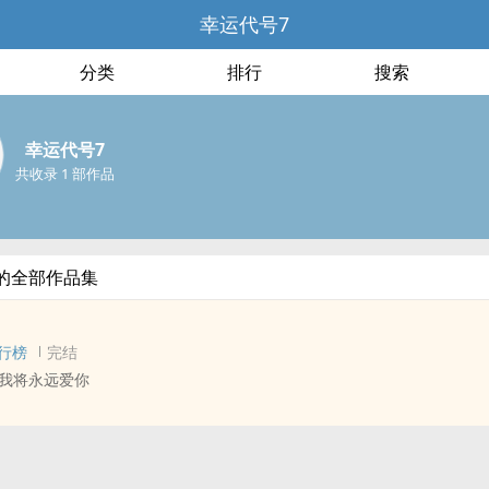
幸运代号7
分类
排行
搜索
幸运代号7
共收录 1 部作品
的全部作品集
行榜
完结
我将永远爱你
 - 中篇 - 完结
在毕业三年之后再次遇到林零，这个几乎占据了他大学期间所有情感波动