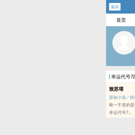
返回
首页
幸运代号7
致苏塔
原创小说
/
排
唯一不变的是
幸运代号7
原创小说 - BL
未来
苏塔没想到能