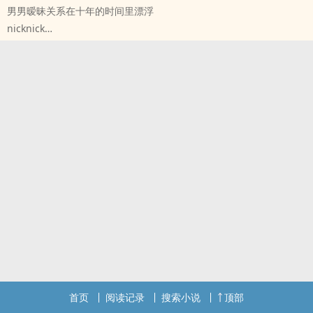
男男暧昧关系在十年的时间里漂浮
nicknick
原创小说 - BL - 短篇 - 完结
首页
阅读记录
搜索小说
顶部