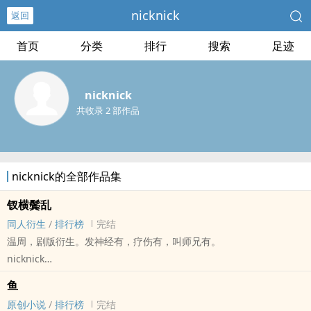
nicknick
返回
首页
分类
排行
搜索
足迹
nicknick
共收录 2 部作品
nicknick的全部作品集
钗横鬓乱
同人衍生
/
排行榜
完结
温周，剧版衍生。发神经有，疗伤有，叫师兄有。
nicknick
- 同人衍生 - BL - 短篇 - 完结
鱼
原创小说
/
排行榜
完结