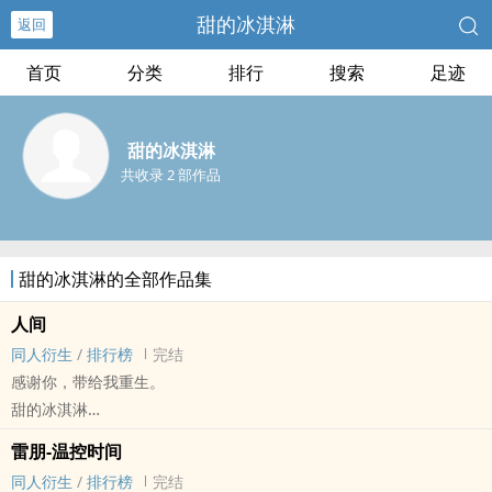
甜的冰淇淋
返回
首页
分类
排行
搜索
足迹
甜的冰淇淋
共收录 2 部作品
甜的冰淇淋的全部作品集
人间
‌‎‌同‎‌人‌‍‎衍生
/
排行榜
完结
感谢你，带给我重生。
甜的冰淇淋
全球高考[全球高考] - 究惑[秦究／游惑] ‌‎‌同‎‌人‌‍‎衍生 - BL - 短篇 - 完结
雷朋-温控时间
HE - 相爱相杀 - 强强
‌‎‌同‎‌人‌‍‎衍生
/
排行榜
完结
杀手秦究*机械修理师游惑