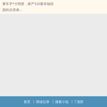
赛车手*大明星，家产520要幸福捏
全球高考‌‎‌同‎‌人‌‍‎
甜的冰淇淋
·手上的鲜血顺着伤口重新流回到身体里
明星[明星] - 栩你渝生 ‌‎‌同‎‌人‌‍‎衍生 - 真人‌‎‌同‎‌人‌‍‎ - BL
·感谢你，让我获得重生。
短篇 - 完结
随缘更，很短，ooc是我的。
————520特供，建设一点赛车手✖️大明星
————比赛相关都是我编的，阅读愉快
首页
阅读记录
搜索小说
顶部