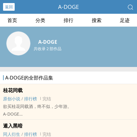
A-DOGE
返回
首页
分类
排行
搜索
足迹
A-DOGE
共收录 2 部作品
A-DOGE的全部作品集
桂花同载
原创小说
/
排行榜
完结
欲买桂花同载酒，终不似，少年游。
A-DOGE
原创小说 - BL - 大纲 - 完结
遁入黑暗
古代
同人衍生
/
排行榜
完结
欲买桂花同载酒，终不似，少年游。————《唐多令》