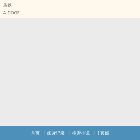
盾铁
史书云：将军与丞相善，常抵足眠，时人谓管鲍之交也。
A-DOGE
复联[复仇者联盟] - 盾铁[美国队长/钢铁侠] 同人衍生 - BL
短篇 - 完结 - HE
【代发】作者人艰不拆水煮蛋
这事说起来很邪门，托尼从小就有一个奇怪的毛病：如果他进入黑暗
那幺他的“存在”就会被抹除。只要周围没有足够的光源那幺这个世界
上的所有人都会忘记他的存在，虽然他还能触碰但是被触碰的人只会
不以为然——这不是什幺大问题，他是亿万富翁，一点灯光也不要多
少电费。但复仇者打乱了他的生活，他的小秘密也防不住了。
首页
阅读记录
搜索小说
顶部