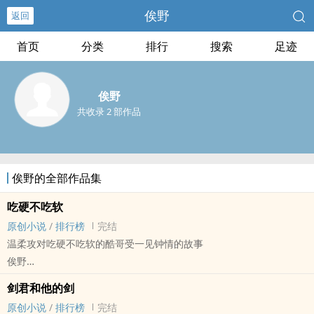
俟野
返回
首页
分类
排行
搜索
足迹
俟野
共收录 2 部作品
俟野的全部作品集
吃硬不吃软
原创小说
/
排行榜
完结
温柔攻对吃硬不吃软的酷哥受一见钟情的故事
俟野
原创小说 - BL - 大纲 - 完结
剑君和他的剑
现代 - 小甜饼 - 轻松 - 弱强
原创小说
/
排行榜
完结