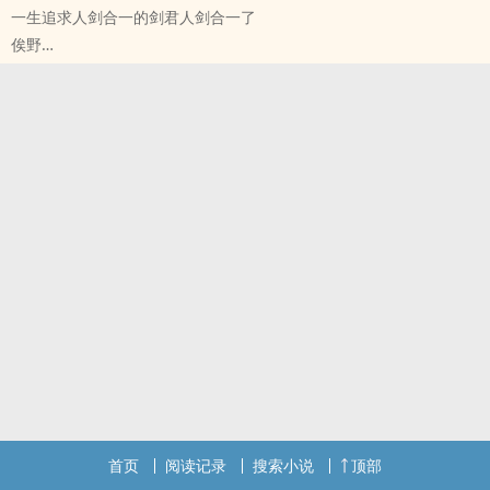
一生追求人剑合一的剑君人剑合一了
俟野
原创小说 - 性向未知 - 短篇 - 完结
小甜饼 - 谐趣 - 玄幻
关于那位剑君是剑性恋的这件事
首页
阅读记录
搜索小说
顶部