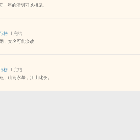
 每一年的清明可以相见。
X夏飞 ‎同‍‎人‍‌‎衍生 - BL - 短篇 - 完结
 青梅竹马
行榜
完结
纲，文名可能会改
 - 地笼 ‎同‍‎人‍‌‎衍生 - 动漫‎同‍‎人‍‌‎ - BL
行榜
完结
燕，山河永慕，江山此夜。
‍‎人‍‌‎衍生 - 小说‎同‍‎人‍‌‎ - BL - 短篇