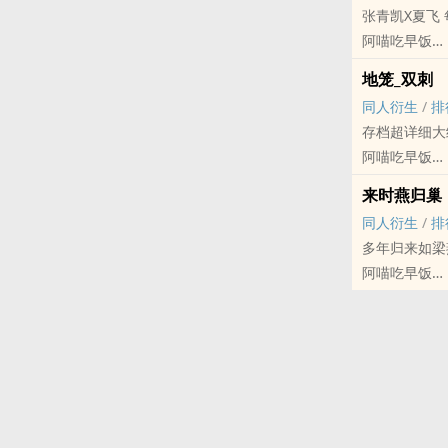
张青凯X夏飞
阿喵吃早饭
竹木郎马 - 张青凯
地笼_双刺
现代 - HE -
‎同‍‎人‍‌‎衍生
/
排
存档超详细大
阿喵吃早饭
哪吒[哪吒之魔童降世]
来时燕归巢
大纲 - 完结
‎同‍‎人‍‌‎衍生
/
排
多年归来如梁
阿喵吃早饭
乱世为王 - 烽淼 ‎同
完结