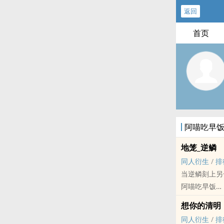
返回
首页
阿喵吃早
地笼_逆鳞
‎同‍‎人‍‌‎衍生
/
排
当逆鳞刻上另
阿喵吃早饭
哪吒[哪吒之魔童降世
想你的清明
完结 - HE - 正剧
‎同‍‎人‍‌‎衍生
/
排
破镜重圆