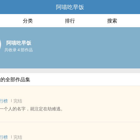
阿喵吃早饭
分类
排行
搜索
阿喵吃早饭
共收录 4 部作品
饭的全部作品集
行榜
完结
一个人的名字，就注定在劫难逃。
] - 地笼 ‎同‍‎人‍‌‎衍生 - BL - 中篇
 - 动漫‎同‍‎人‍‌‎
行榜
完结