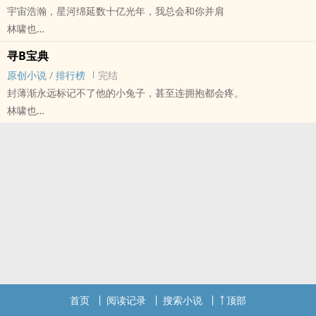
宇宙浩瀚，星河绵延数十亿光年，我总会和你并肩
林啸也
原创小说 - 现代 - BL - 短篇
寻B宝典
完结 - ABO - 强强 - 荤素均衡
原创小说
/
排行榜
完结
暴力‌人‍‌‎妻‌‍omega和严厉长官alpha｜生子
封薄渐永远标记不了他的小兔子，甚至连拥抱都会疼。
林啸也
原创小说 - BL - 短篇 - 完结
现代 - ABO - 破镜重圆 - 攻宠受
破镜重圆｜狼A兔B
首页
阅读记录
搜索小说
顶部