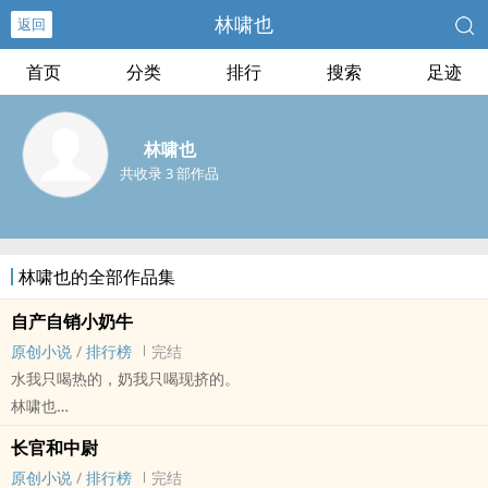
林啸也
返回
首页
分类
排行
搜索
足迹
林啸也
共收录 3 部作品
林啸也的全部作品集
自产自销小奶牛
原创小说
/
排行榜
完结
水我只喝热的，奶我只喝现挤的。
林啸也
原创小说 - BL - 短篇 - 完结
长官和中尉
原创小说
/
排行榜
完结