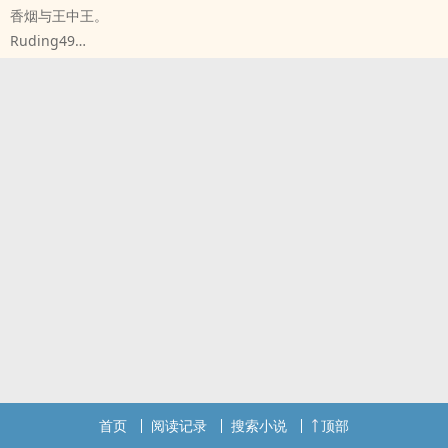
香烟与王中王。
Ruding49
原创小说 - 现代 - 混合性向 - 短篇
完结 - 治愈 - 第一人称 - 校园
关于我曾是不良少女的这件事。
首页
阅读记录
搜索小说
顶部