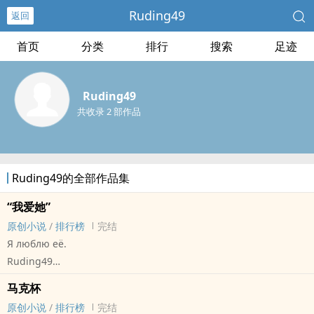
Ruding49
返回
首页
分类
排行
搜索
足迹
Ruding49
共收录 2 部作品
Ruding49的全部作品集
“我爱她”
原创小说
/
排行榜
完结
Я люблю её.
Ruding49
原创小说 - BG - 短篇 - 完结
马克杯
正剧 - 现代 - 第一人称
原创小说
/
排行榜
完结