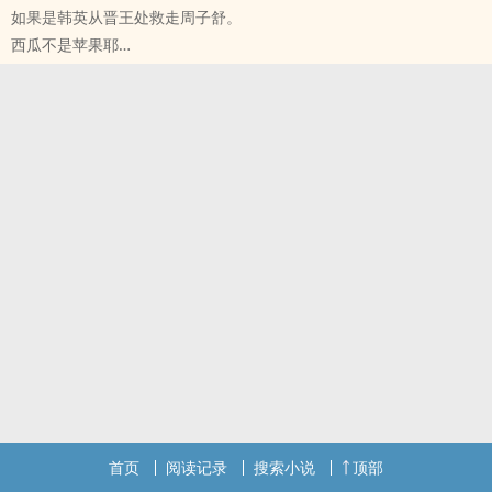
如果是韩英从晋王处救走周子舒。
山河令续剧结尾，温客行死于天下武库。
西瓜不是苹果耶
温客行X周子舒
山河令 - 英舒 同人衍生 - BL - 短篇 - 完结
先虐周，后虐温
武侠 - 暗恋 - 忠犬 - 强强
然后开始谈恋爱
如果是韩英从晋王处救走周子舒。
最后HE
韩英X周子舒
3.5k一发完
这个CP冷门到我甚至不知道CP名是什幺。
首页
阅读记录
搜索小说
顶部