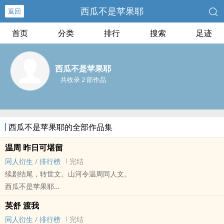
西瓜不是苹果耶
返回
首页
分类
排行
搜索
足迹
西瓜不是苹果耶
共收录 2 部作品
西瓜不是苹果耶的全部作品集
温周 昨日可堪留
同人衍生
/
排行榜
完结
续剧结尾，转世文。山河令温周同人文。
西瓜不是苹果耶
山河令 - 温周 同人衍生 - BL - 中篇 - 完结
英舒 渡我
古代 - HE - 狗血 - 武侠
同人衍生
/
排行榜
完结
强强