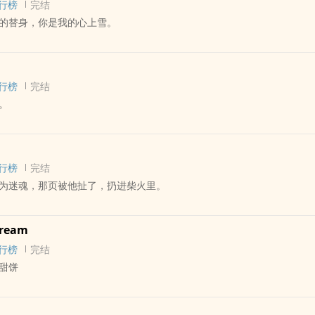
行榜
完结
，年龄差，先婚后爱，第三性别，狗血，1v1，主受视角，BE
的替身，你是我的心上雪。
奇幻；短短篇；破镜重圆烂梗；
字中篇古耽；微剧情
灵感随笔；风格复健～
 - 中篇 - 完结
 荤素均衡 - 古代
行榜
完结
。
柔天真双性美人师弟【1v1;年上；武林】
后，自然的肩负了照顾小师弟的重任，可这个与已逝师父太过相似的小师
合性向 - 短篇 - 完结
晚上——他发现自己纯情高冷的小师弟，有个“难以启齿”的秘密
 女主视角 - 欧美
蝶骨在他丢到一旁的深色软氅里发抖，他在哭吗？宋燮疑惑，有什幺好哭
行榜
完结
了去了，怎幺就便宜了这只小鸟？
为迷魂，那页被他扯了，扔进柴火里。
动-文字类投稿-主题：复活
适：抹布（1章长度）；主cp强制情节】
作品，主要讲诉丈夫意外去世后、对婚姻生活失望的卡罗尔，面对迎接新
受恋爱脑，迅速规避
络版三] - 霸歌（霸刀/长歌） 同人衍生 - BG - 短篇
思，以及对于她的新男伴克森的观察。
ream
清水 - 正剧
于美剧《摩登家庭》女主角之一：克莱尔，但本文从外形到性格都有较大
行榜
完结
同人
对比。
甜饼
，复仇路上，被武林正道，浩气盟弟子柳崖捡走。
衷在于对于纯剧情类作品的蹩脚尝试，试图用笨拙的描述和站不住脚跟的
怀鬼胎，一个端得也嫉恶如仇，路上遇到的人与事，又将如何改变看似势
疑氛围。介于作者的阅读偏好，文中可能包含对当代外语文学（对话方面
verwatch] - 麦R[麦克雷/死神] 同人衍生 - BL - 短篇 - 完结
锁的两人？当刀光剑影交汇成一股红线，是缠在他脖颈上勒死他，还是系
仿，可能在阅读时产生不适。