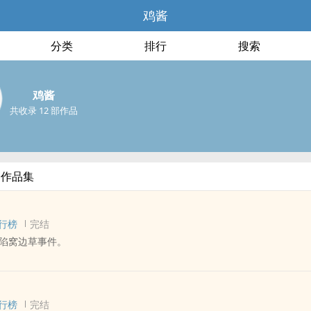
鸡酱
分类
排行
搜索
鸡酱
共收录 12 部作品
部作品集
行榜
完结
陷窝边草事件。
 - 中篇 - 完结
 - ABO - 暗恋
行榜
完结