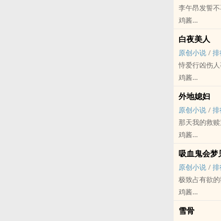
李午昂发誓不
金发蓝眼冰山
鸡酱
全能/特优/
原创小说 - BL
【本文为女A
白夜美人
HE - 治愈 - 
【本文主角关
原创小说
/
排
荤素均衡
【本文涉及婚
恃爱行凶伤人
“ 徐缪夜里
鸡酱
梗概：高干前
原创小说 - BL 
的故事。
外地媳妇
荤素均衡 - 三
【正文已完结
原创小说
/
排
大长篇
预警：背叛，
那天我的救赎
【劝鸡从良可
剧情偏现实，
鸡酱
主cp：忠犬
格，攻受都有
原创小说 - BL
副cp番外移
吸血鬼会梦
古代 - 双性 -
文笔烂逻辑差
原创小说
/
排
荤素均衡
微博改名@野
极致占有欲的
[这大火烧到
鸡酱
人人都想顾全
原创小说 - BL
CP：季良意x
雪骨
小甜饼 - 血族
年上沉稳温柔