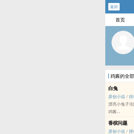
返回
首页
鸡酱的全
白兔
原创小说
/
排
漂亮小兔子沦
鸡酱
原创小说 - GL
香槟问题
狗血 - 三观不正
原创小说
/
排
‌高‎H‎