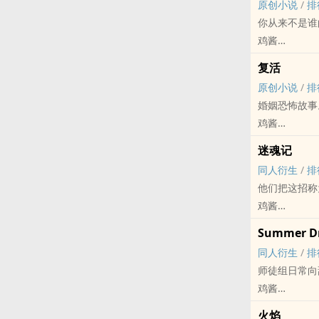
原创小说
/
排
攻宠受
关键词：年上
你从来不是谁
现代；西方；
类型：10万
鸡酱
听比伯新歌的
原创小说 - BL
复活
HE - 双性 -
原创小说
/
排
1v1
婚姻恐怖故事
霸道师兄x温
鸡酱
宋燮接管门派
原创小说 - 混
喜，直到那天
迷魂记
OE - 悬疑 -
-谢谦孱弱的
同人衍生
/
排
第五期征集
床的放浪子多
他们把这招称
第五期征集活
【可能引起不
鸡酱
本文为悬疑类
抹布很恶心，
剑三[剑侠情缘网
产生的一些反
Summer D
完结 - OE - 
主角原型来自
同人衍生
/
排
强强 - 游戏
两者进行直接
师徒组日常向
杀人魔头杨岫
本文创作的初
鸡酱
一个生得是心
揭开真相的悬
守望[守望先锋 O
都肩负命运枷
火焰
面）的拙劣模