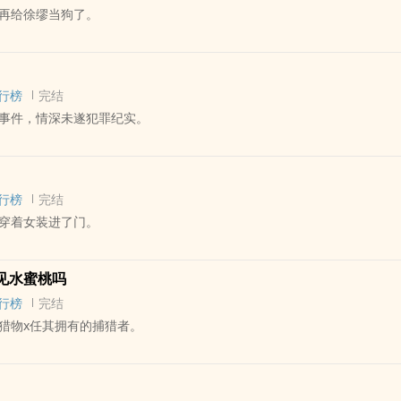
再给徐缪当狗了。
美Ax美艳娇气作精O
顶尖正经年上皇长女x不良/刁蛮/作风放浪/骄奢跋扈年下女明星
 - 中篇 - 完结
x女O】
双性 - 年下
系为骨科（姐妹）】
行榜
完结
外情情节（不如说通篇都是）】
事件，情深未遂犯罪纪实。
睡觉时喊了前任的名字，他不记得了，也早就不爱他了。”
任遭天谴去世后自我放逐的漂亮小寡妇意外捡到年下大型犬被扰乱人生和
- 完结 - ABO
观不正 - 年下 - 师生
，硬菜在后传】
行榜
完结
死亡，自残行为。
穿着女装进了门。
行性分析】两攻一受，2A1O，正文完结，番外在更。
除了脸一无所有普通人主角，非小白文，非爽文，非np，非狗血，三观
年下学生攻/霸道疯批年上哥哥攻x万人迷老司机受
嘴，微虐不致死，放心食用。
 - 中篇 - 完结
动至GL区：《白兔》
见水蜜桃吗
 先婚后爱 - 年上
，烂尾文，迅速规避
行榜
完结
鸡珍妮，如需要txt，请去微博搜关键词
猎物x任其拥有的捕猎者。
得意身上了，他喉中千翻百涌，像被人当头泼了一盆猪血，双颊烫得厉害
祁州，可他若没了季良意，在这天底下就无处安生。]
 - 短篇 - 完结
得意
 - 西方 - 破镜重圆
将军攻x娇蛮小气少爷受（不别扭，有嘴，大胆追爱）