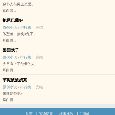
穿书人与男主恋爱。
卿白骨
原创小说 - 混合性向 - 中篇 - 完结
把尾巴藏好
玄幻 - 前世今生 - 重生 - ‎1‌‍v‌‍‎1‍‎‌
原创小说
/
排行榜
完结
主：南双×钟灵(bg)
体型差，狼狗X兔子。
副：苏见泽×苏念卿(骨科/bl)
卿白骨
先生×01(bl)
原创小说 - BL - 中篇 - 完结
平凡的蠢猪猪女孩穿越到了一本书里，成了恶毒女配，她该如何活
梨园戏子
ABO - 兽人 - 荤素均衡
命？
原创小说
/
排行榜
完结
黑切黑狼狗（188）×甜软小兔纸（158）
*感情线稀薄，主要走剧情。
少爷看上了他爹的人
长官大人解无野野玫瑰Alpha×特工队员苏小稚草莓奶糖Omega
*视角有三个，所以分三章。
卿白骨
解无野家里的东西永远有两份。
原创小说 - BL - 短篇 - 完结
一份是大的，另一份是迷你的。
芋泥波波奶茶
五爷从战场上退下来后回了家。
小兔子每天都会等一枝玫瑰。
原创小说
/
排行榜
完结
某天跟爹一起去了趟梨园，却对一戏子相思倾付。
解无野：今天听话了吗？尾巴有好好藏好吗？
来杯奶茶吧~
从此软磨硬泡直掰弯，硬是娶回了家。
❣️
卿白骨
这一行径差点儿没把他爹气死，原因无他，只因这戏子是他爹先看上
我们的任务是:蹂躏一只小兔子
原创小说 - BL - 短篇 - 完结
的……
✅无替身，不烂黄瓜，是个狗血甜饼。ps:不ghs不生子的abo都是耍
HE - 小甜饼 - 第一人称
首页
阅读记录
搜索小说
顶部