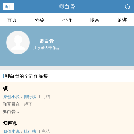
卿白骨
返回
首页
分类
排行
搜索
足迹
卿白骨
共收录 5 部作品
卿白骨的全部作品集
锁
原创小说
/
排行榜
完结
和哥哥在一起了
卿白骨
原创小说 - BL - 短篇 - 完结
知南意
年下 - 骨科 - 荤素均衡
原创小说
/
排行榜
完结