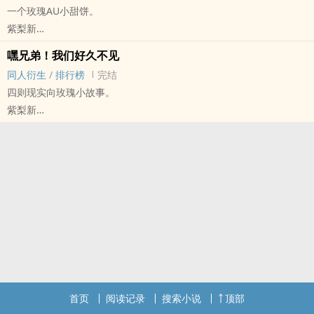
一个玫瑰AU小甜饼。
授权翻译
紫梨新
体育[体育] - 玫瑰/Kunessi（Sergio Agüero（阿圭罗）/Lionel
嘿兄弟！我们好久不见
Messi（梅西）） 同人衍生 - BL - 短篇 - 完结
同人衍生
/
排行榜
完结
HE - 轻松 - 暧昧 - 全年龄
四则现实向玫瑰小故事。
授权翻译
紫梨新
蜥蜴脑（Lizard Brain）：
体育[体育] - 玫瑰/Kunessi（Sergio Agüero（阿圭罗）/Lionel
“人脑中掌管与理性思考无关的部分，也被科学研究证实是掌握本能的
Messi（梅西）） 同人衍生 - BL - 短篇 - 完结
古老部分。通俗地说，就是这个部分并不是我们大脑所掌管的擅于分
小甜饼 - 轻松 - 竞技体育
析且理性的那块结构，而是大脑中掌控着感情用事、缅怀过往的另一
部分区域。”
——百度百科
图书馆小甜饼一枚，大概是社交小白痴·Kun×腹黑大暖男·Leo？☆´∀
｀☆
首页
阅读记录
搜索小说
顶部