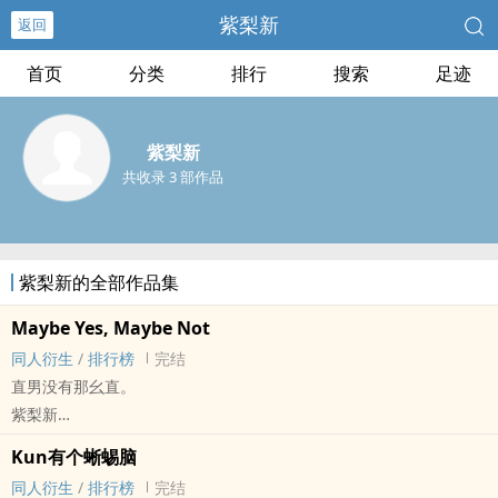
紫梨新
返回
首页
分类
排行
搜索
足迹
紫梨新
共收录 3 部作品
紫梨新的全部作品集
Maybe Yes, Maybe Not
同人衍生
/
排行榜
完结
直男没有那幺直。
紫梨新
体育[体育] - 玫瑰/Kunessi（Sergio Agüero（阿圭罗）/Lionel
Kun有个蜥蜴脑
Messi（梅西）） 同人衍生 - 真人同人 - BL
同人衍生
/
排行榜
完结
短篇 - 完结 - 现代 - 室友