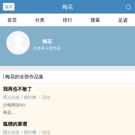
梅花
返回
首页
分类
排行
搜索
足迹
梅花
共收录 4 部作品
梅花的全部作品集
我再也不敢了
同人衍生
/
排行榜
完结
沙雕网游AU
梅花
刺客信条[刺客信条] - 艾吉奥/阿泰尔 亚诺/爱丽丝 油炸双子 同人衍生
狐狸的菜谱
- 游戏同人 - BL - 短篇
同人衍生
/
排行榜
完结
完结