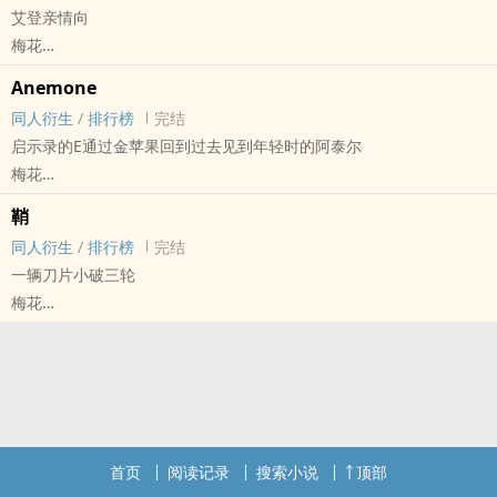
艾登亲情向
梅花
看门狗 - 同人衍生 - 无CP - 短篇 - 完结
Anemone
正剧
同人衍生
/
排行榜
完结
启示录的E通过金苹果回到过去见到年轻时的阿泰尔
梅花
刺客信条[刺客信条] - EA[艾吉奥/阿泰尔] 同人衍生 - 游戏同人
鞘
BL - 短篇 - 完结
同人衍生
/
排行榜
完结
一辆刀片小破三轮
梅花
剑三[剑侠情缘网络版三] - 明唐 同人衍生 - 短篇 - 完结 - BL - 游戏同
人
首页
阅读记录
搜索小说
顶部