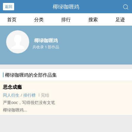
椰绿咖喱鸡
返回
首页
分类
排行
搜索
足迹
椰绿咖喱鸡
共收录 1 部作品
椰绿咖喱鸡的全部作品集
思念成瘾
‎‌同‎‌‍人‍‌衍生
/
排行榜
完结
严重ooc，写得很烂没有文笔
椰绿咖喱鸡
明星[明星] - 马嘉祺*贺峻霖 ‎‌同‎‌‍人‍‌衍生 - BG - 短篇 - 完结
HE - 小甜饼 - 娱乐圈 - 室友
年上