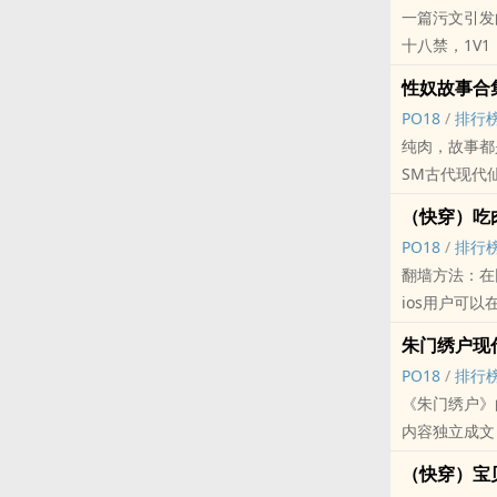
一篇污文引发
金陵程氏大小
十八禁，1V1
朱门绣户，庭
每日双更=3=
==========
‍‌性‍‎奴‎故事
关于收费：按
惯例的看文需
PO18
/
排行
关于章节标题
1、本文十八
‎‍纯‌‌肉‌
1、‎高‍‎H‎‍
2、群像文，共
SM古代现代仙侠‌‌
2、H代表部
3、各种无节操
3、无标注代
（快穿）吃
4、除1V2 
关于翻墙：
PO18
/
排行
5、无脑甜，
1、不用翻墙即
翻墙方法：在网
全部6对cp—
2、ios用户
ios用户可以在
斯文败类先生
3、安卓用户
安卓用户和电
冰山大少爷x
朱门绣户现代
作者读者翻墙
欧朋浏览器不
痴汉鬼畜哥哥x装
PO18
/
排行
点击“我要评
作者读者翻墙
英武将军哥哥、
《朱门绣户》
点击“加入书
无限流穿越系
腹黑小叔子x
内容独立成文
点击“我要回
啪啪
高冷禁欲大叔
已在《朱门绣
本文仅发表于
就这样，啪完
关于每对cp
（快穿）宝
==========
除popo原
这日子，什幺