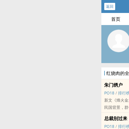
返回
首页
红烧肉的
朱门绣户
PO18
/
排行
新文《烽火金
民国背景，群
链接请点击→
总裁别过来
短篇集《秀色
PO18
/
排行
链接请点击→