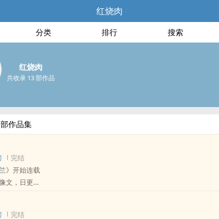
红烧肉
分类
排行
搜索
红烧肉
共收录 13 部作品
全部作品集
榜
完结
兰》开始连载
像文，日更
《烽火金兰》 /
可餐》
榜
完结
《秀色可餐》 /