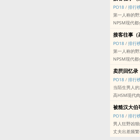
2、嫖文，主
凡订阅我任何
不定期更新，
第十六个故事
PO18
/
排行
3、全文1V
关于翻墙方法
SM‌‌‍肉‍‌文‍
第十七个故事
第一人称的野鸡回
4、本文的任
1、切换网络
第十八个故事
NPSM现代都会‌‌‍
动攻略，有的
2、使用腾讯加
第十九个故事
5、故事的节
3、以上方法
第二十个故事
接客往事（‎高‍‎
关于收费：
分享一下常见
第二十一个故
PO18
/
排行
1、按千字50
坚果、turbo
第二十二个故
第一人称的野鸡回
2、由于快穿
老王vpn、蓝鲸
第二十三个故
NPSM现代都会‌‌‍
3、打赏章节
关于充值方法
第二十四个故
卖屄回忆录（‎高‍
关于章节标题
1、官方充值
第二十五个故
1、‎高‍‎H‎‍
2、代充，请
PO18
/
排行
第二十六个故
2、H代表部
本文仅发表于
当陌生男人的‎‌
第二十七个故
3、无标注代
除popo原
‎高‍‎H‎‍‎SM现代‌‌‍
第二十八个故
感谢每个购买
txt等形式
第二十九个故
被糙汉大伯哥‌‎
爱你们幺幺哒(
无论发布的是
第三十个故事
PO18
/
排行
支付宝充值通
的事实
第三十一个故
男人狂野凶狠
仅发表于po
很感谢小天使
惯例的看文需
丈夫出差频繁夜
除popo原
标签： 1V1 / 
1、十八禁
禁、腿软求饶。那