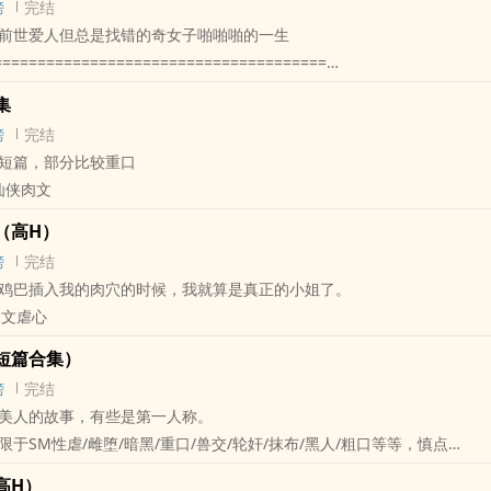
对cp，每对cp每个角色之间都互相有交集，很多章节无法单纯归类，因此
榜
完结
—
发布的本文内容，都视为对本文版权的侵犯
========================================================
出本章写的是哪对cp，而无法直接标注
前世爱人但总是找错的奇女子啪啪啪的一生
球跑秘书（秦沄x蕊娘）
免费内容还是收费内容，是否标注作者的名字以及本文链接，都不能改变
 修仙.禁欲师父
生”、“先生”、“玉姝”等字样，为师生cp
======================================
x软萌学生（周景宵x玉姝）
酷哥哥
“秦煜”、“主仆”等字样，为主仆cp
关山雪（和亲公主x蛮族大君）
纯记者（叔嫂，傅重洲x秦霜）
们愿意推荐这篇文，但请不要在其他网站发布本文章节内容，谢谢合作
合集
（太后x皇帝）
题，一般来说前后几章都会是与之连贯的情节，包括肉章，大家可以据此
念奴娇（假丫鬟x盲公子）
克少女（姐夫小姨子，傅寒江x秦露）
正版的小天使，爱你们幺幺哒(*￣3￣)╭
榜
完结
侠(魔教妖女x正道少侠)
为1v2，所以会直接标注
小狼狗（女总裁x男保镖）
生弟弟x热辣女主播（兄弟共妻，1V2，霍陵、玄昭x秦雪）
网络，侵删，感谢群里的小天使提供帮助~
短篇，部分比较重口
骑士（书呆法师x神殿骑士）
费：
报告老板（御姐助理x傲娇老板）
妻‍‍‎妹妹(‍‍兄‎‌‌妹‎‎，同父异母，苏夜x明珠)
里打广告！如有此类评论，一律删除，谢谢合作
‍肉‍‌文‍‍
少将（副官x少将）
日更，珍珠每满100加更
Alpha（女alpha x男omega）
O，剧情章千字40PO
 甜文 / 轻松 /
（道门真君x魔门病娇）
0PO，剧情章千字40PO
师父日安（女师父x男徒弟）
‎H‎‍‎）
BG / 现代 / 甜文 / 女性向 /
首领（研究所博士x叛军首领）
标注：
鬼畜来袭（异能者x变态科学家）
榜
完结
官（恶魔x神官）
‎代表一整章都是肉
别动！警察！（冷冻人x警察）
鸡‌巴‎‍插入我的‎肉‎‌穴‌的时候，我就算是真正的小姐了。
子（嫂嫂x小叔子）
分是肉，部分剧情
小贼哪里跑（寡妇x飞贼）
肉‍‌文‍‍虐心
侍卫长（公主x侍卫长）
表全剧情
海的儿媳（生物学家x男人鱼）
（女皇帝x圣僧）
美人（短篇合集）
分”，送珍珠
：烽火烟云(进步女学生x军阀姐夫）
分的顾老师）
柜”，加收藏
榜
完结
：帝王策（女皇帝x摄政王叔叔）
：前传篇（嫖真.男主顾老师）
应”，留评论
淫‍‎虐‌‎各种美人的故事，有些是第一人称。
：妖的报恩（御妖师x男狐妖）
肉meat
‍性‍‌虐‍‍/雌堕/暗黑/重口/‎‌‍兽‌‎‍交‍‍/‍‎轮‎奸‍‎‍/抹布/黑人/粗口等等，慎点
 将军令(将军妹妹x谋士哥哥)
禁
号909214463
性做个恶堕合集
：远古纪（现代萌妹x远古忠犬）
H‎‍‎）