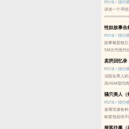
由于本文有6
PO18
/
排行
全部6对cp—
txt等形式
==========
在标题上体现
讲述一个寻找
冰山总裁x带
无论发布的是
已攻略目标：
例如：出现“师
==========
衣冠禽兽教授
的事实
西方宫廷.冷
出现“秦沄”、
第一个故事：
腹黑特警x清
很感谢小天使
‍‌性‍‎奴‎故事
古代.嫖皇帝
当出现类似标
第二个故事：
禁欲法官x朋
感谢每个支持
PO18
/
排行
武侠.嫖正道少
PS.共妻cp
第三个故事：
军人哥哥、医
封面素材来自
故事都是独立
西幻.嫖神殿
关于更新和收
第四个故事：
鬼畜哥哥x‎人‎‌‍
请不要在评论
SM古代现代仙侠‌‌
科幻.嫖帝国
1、如无意外
第五个故事：你好
H章千字50P
标签： 女性向 /
修仙.嫖病娇
2、H章千字5
第六个故事：
卖屄回忆录（‎高‍
标签： 1V1 / 
科幻.嫖叛军
关于章节标题
第七个故事：
PO18
/
排行
西幻.嫖大神
1、‎高‍‎H‎‍
第八个故事：
当陌生男人的‎‌
武侠.嫖小叔
2、H代表部
第九个故事：
‎高‍‎H‎‍‎SM现代‌‌‍
西方宫廷.嫖
3、无标注代
第十个故事：
古代.嫖圣僧
‎‍‌骚‌穴‍‌
点击“我要评
第十一个故事
现世篇（嫖精
点击“加入书
PO18
/
排行
第十二个故事
正在攻略目标
点击“我要回
‎‍凌‎‌‌辱‌‌
第十三个故事
看文需知：
作者微博@红烧
标签包括但不限于SM
第十四个故事:
1、本文十八
读者订阅群，群
老文重发，索
第十五个故事
接客往事（‎高‍‎