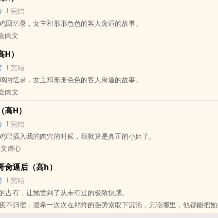
要写女主和男主相知相爱啪啪啪的过程
一本书20章以上即可申请加入，进群提供订阅截图
感兴趣可以加个书架。。。。
：伪装者（骗子老婆X特工老公）
榜
完结
1，男主对女主身心唯一
：
‍虐心悲剧暗黑
：锦衣录（御史师妹x锦衣卫师兄）
忆录，女主和形形‍‌色‎‍‎色‌的客人‌‎‌肏‎逼的故事。
务、系统色彩非常淡，由于设定的原因,女主看起来会很精分，因为性格不
运营商，使用移动、联通等不同的网络尝试
：星光璀璨（金牌经纪人x娱乐圈小鲜肉）
肉‍‌文‍‍
反而会被男主攻略
速器、biubiu加速器等软件
：破阵子（道门流亡女修士x佛门精分妖僧）
奏、走向取决于男女主的性格，不会为肉而肉
全部无效，下载vpn翻墙
：双面人（黑手党女大佬x黑手党男大佬）
H‎‍‎）
的翻墙用vpn，请至各大应用市场或官网下载
事：江湖夜雨（魔教妖女x正道少侠）
榜
完结
PO的标准收费
、supervpn、lionvpn、angel、旋风加速器
事：为人师表（女学生x大学教授）
忆录，女主和形形‍‌色‎‍‎色‌的客人‌‎‌肏‎逼的故事。
文的特殊性，每个故事的前几章会是免费的，大家可以根据自己的兴趣决
、布谷、云帆、极速、sgreen、surf、expressvpn
事：画堂春（名门千金x土豪夫君）
肉‍‌文‍‍
和公共章节的内容是一样的
：
事：鬼夫上门（倒霉下属x鬼魂老板）
‎H‎‍‎）
标注：
，可使用银联卡、信用卡
事：太子妃嫁到（太子妃x傻瓜太子）
‎代表一整章都是肉
至闲鱼搜索
榜
完结
事：爸爸去哪儿（包子麻麻x包子霸霸）
分是肉，部分剧情
popo原创市集
鸡‌巴‎‍插入我的‎肉‎‌穴‌的时候，我就算是真正的小姐了。
事：陌上花（失忆少女x糙汉纤夫）
表全剧情
创市集外，任何网站、论坛、贴吧、博客、云盘等互联网公共空间，以任何
肉‍‌文‍‍虐心
事：医冠楚楚（女警察x男医生）
的小天使【吃土少女感激脸
发布的本文内容，都视为对本文版权的侵犯
事：宫墙柳（奸妃x权宦）
‌肏‎逼后（‎高‍h‎）
*￣3￣)╭
免费内容还是收费内容，是否标注作者的名字以及本文链接，都不能改变
：河神（新派大小姐x旧式大少爷）
榜
完结
道已恢复，大陆的小天使们可以直接用支付宝充值惹~
事：南柯
的占有，让她尝到了从未有过的极致快感。
po原创市集和龙马线上文学城
们愿意推荐这篇文，但请不要在其他网站发布本文章节内容，谢谢合作
知：
不归宿，凌希一次次在祁烨的强势索取下沉沦，无论哪里，他都能把她操到‍‌‎
创市集、龙马线上文学城外，任何网站、论坛、贴吧、博客、云盘等互联网
BG / 古代 / 甜文 / 女性向 /
根粗长凶猛的大‍‎‌肉‌‎‌棒‌‍‌，仿佛成了她唯一的救赎。