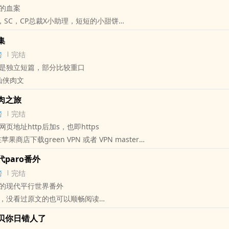
的血案
姐玉姝进京投奔一等公侯的外祖家，庆国公府
，SC，CP总裁X小助理，短短的小甜饼
院深深，痴男怨女，几多情愁
==============================
合集
千字50PO的标准收费
知：
榜
完结
标注：
禁
，故事都是独立短篇，部分比较重口
‎代表一整章都是肉
有6对CP，5对1V1，1对1V2
‍肉‍‌文‍‍
分是肉，部分剧情
肉，包括师生、主仆、‍‍兄‎‌‌妹‎‎、叔嫂、姐夫小姨子、兄弟共妻等等重口
表全剧情
肉之旅
CP外，全部CP皆身心唯一
榜
完结
无脑爽，无脑狗血无脑玛丽苏，一切逻辑设定都是为了ghs，请不要深究
可浏览POPO的方法，在网址http后加s，即https，便可正常浏览
页地址http后加s，也即https
—
可以在苹果商店下载green VPN 或者 VPN一点通进行翻墙
苹果商店下载green VPN 或者 VPN master
x懵懂傲娇千金（师生）
和电脑端用户可以下载蓝灯、天行、赛风等等等等翻墙软件，百度即可
脑端用户可以下载蓝灯、天行、赛风等等等等翻墙软件，百度即可
温柔小奶娘（主仆）
paro番外
都不易，且看且珍惜=3=
翻墙也可以上popo，但这个要看脸
乖奶凶妹妹（‍‍兄‎‌‌妹‎‎）
榜
完结
分”，送珍珠
都不易，且看且珍惜=3=
禁欲道长弟弟x成熟风骚‎人‎‌‍妻‍‍‎（孪生兄弟共妻）
的现代平行世界番外
柜”，加收藏
的毕业学生叶萱穿越了，为了完成毕业考试，她必须要和每一个任务世界
害羞小嫂嫂（叔嫂）
，没看过原文的也可以顺畅阅读
应”，留评论
x热情机智萝莉（姐夫小姨子）
户》书页购买过番外的读者请勿重复购买
popo原创市集
一个啪两个，啪完两个啪两双
在标题上的区分：
贝你日错人了
==============================
创市集外，任何网站、论坛、贴吧、博客、云盘等互联网公共空间，以任何
时候是个头啊……