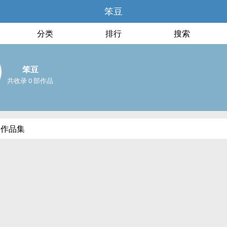
笨豆
分类
排行
搜索
笨豆
共收录 0 部作品
部作品集