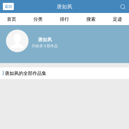
唐如夙
返回
首页
分类
排行
搜索
足迹
唐如夙
共收录 0 部作品
唐如夙的全部作品集