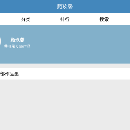
顾玖馨
分类
排行
搜索
顾玖馨
共收录 0 部作品
全部作品集