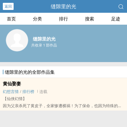
缝隙里的光
返回
首页
分类
排行
搜索
足迹
缝隙里的光
共收录 1 部作品
缝隙里的光的全部作品集
黄仙娶妻
幻想言情
/
排行榜
连载
【仙侠幻情】
因为父亲杀死了黄皮子，全家惨遭横祸！为了保命，也因为特殊的生
辰八字，我不得已成为了出马弟子，游走在阴阳两界。本以为自此可
以幸福安康，却没想到，一段苦不堪言的孽缘，就此展开......