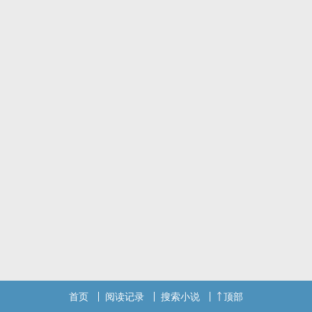
差点把男主萌死，最终舍不得下手。 病态高冷的学长想要把她囚禁，
自以为牛批的弥辞挡在他面前，替他挡住危险。 男主再次被萌死，又
没舍得下手。 最后的最后，疯批男主终于下手，把小兔子变成了自己
一个人的小宝贝。
标签：男频,现代,快穿；系统；甜宠；反派；总裁；
首页
阅读记录
搜索小说
顶部