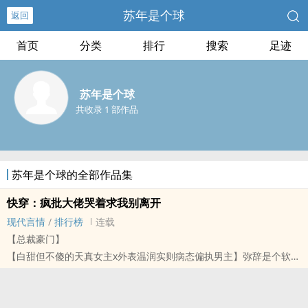
苏年是个球
返回
首页
分类
排行
搜索
足迹
苏年是个球
共收录 1 部作品
苏年是个球的全部作品集
快穿：疯批大佬哭着求我别离开
现代言情
/
排行榜
连载
【总裁豪门】
【白甜但不傻的天真女主x外表温润实则病态偏执男主】弥辞是个软萌
的兔子精，最大的梦想是成为地仙化‎成‍‌‎人‌‍‎形。 化形前夕，一道惊雷把
她劈死，从此弥辞走上了拯救黑化男主的漫漫长路。 血族管家想要把
她做成标本，弥辞对着他耳朵吹气，自以为魅惑地在他怀里哭唧唧。